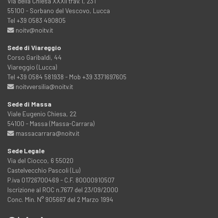
Via della Chiesa XXXII trav. I, 231
55100 - Sorbano del Vescovo, Lucca
Tel +39 0583 490805
noitv@noitv.it
Sede di Viareggio
Corso Garibaldi, 44
Viareggio (Lucca)
Tel +39 0584 581938 - Mob +39 3371697605
noitvversilia@noitv.it
Sede di Massa
Viale Eugenio Chiesa, 22
54100 - Massa (Massa-Carrara)
massacarrara@noitv.it
Sede Legale
Via del Ciocco, 6 55020
Castelvecchio Pascoli (Lu)
P.iva 01726700469 - C.F. 80000910507
Iscrizione al ROC n.7677 del 23/09/2000
Conc. Min. N° 905667 del 2 Marzo 1994