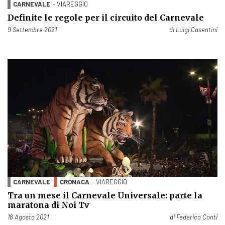
CARNEVALE
- VIAREGGIO
Definite le regole per il circuito del Carnevale
Pubblicato il
9 Settembre 2021
di
Luigi Casentini
CARNEVALE
CRONACA
- VIAREGGIO
Tra un mese il Carnevale Universale: parte la
maratona di Noi Tv
Pubblicato il
18 Agosto 2021
di
Federico Conti