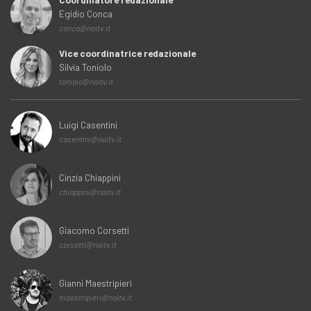
Egidio Conca
conca@noitv.it
Vice coordinatrice redazionale
Silvia Toniolo
toniolo@noitv.it
Luigi Casentini
casentini@noitv.it
Cinzia Chiappini
chiappini@noitv.it
Giacomo Corsetti
corsetti@noitv.it
Gianni Maestripieri
maestripieri@noitv.it