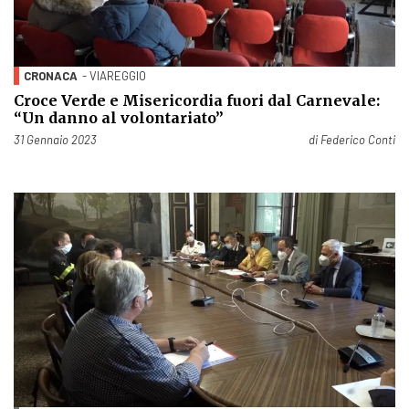
CRONACA
- VIAREGGIO
Croce Verde e Misericordia fuori dal Carnevale:
“Un danno al volontariato”
Pubblicato il
31 Gennaio 2023
di
Federico Conti