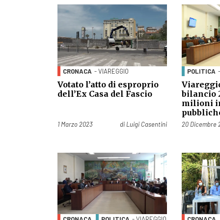
CRONACA
- VIAREGGIO
POLITICA
Votato l’atto di esproprio
Viareggi
dell’Ex Casa del Fascio
bilancio 
milioni 
pubblich
Pubblicato il
Pubblicato il
1 Marzo 2023
di
Luigi Casentini
20 Dicembre 
CRONACA
POLITICA
- VIAREGGIO
CRONACA