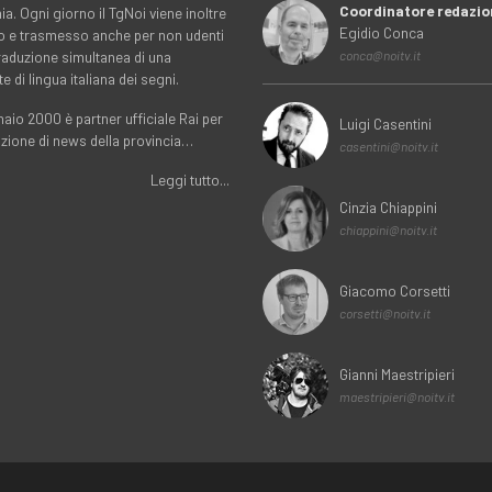
Coordinatore redazio
. Ogni giorno il TgNoi viene inoltre
Egidio Conca
o e trasmesso anche per non udenti
traduzione simultanea di una
conca@noitv.it
te di lingua italiana dei segni.
aio 2000 è partner ufficiale Rai per
Luigi Casentini
uzione di news della provincia…
casentini@noitv.it
Leggi tutto...
Cinzia Chiappini
chiappini@noitv.it
Giacomo Corsetti
corsetti@noitv.it
Gianni Maestripieri
maestripieri@noitv.it