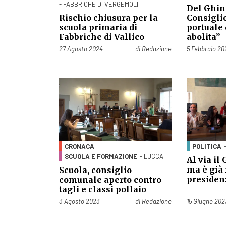
- FABBRICHE DI VERGEMOLI
Del Ghin
Rischio chiusura per la
Consiglio
scuola primaria di
portuale
Fabbriche di Vallico
abolita”
Pubblicato il
Pubblicato il
27 Agosto 2024
di
Redazione
5 Febbraio 20
CRONACA
POLITICA
SCUOLA E FORMAZIONE
- LUCCA
Al via il
ma è già 
Scuola, consiglio
presiden
comunale aperto contro
tagli e classi pollaio
Pubblicato il
Pubblicato il
3 Agosto 2023
di
Redazione
15 Giugno 202