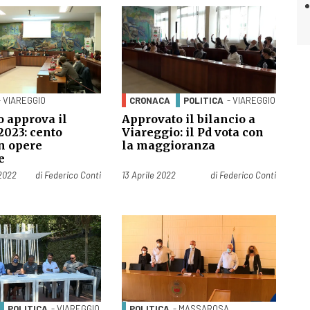
- VIAREGGIO
CRONACA
POLITICA
- VIAREGGIO
o approva il
Approvato il bilancio a
2023: cento
Viareggio: il Pd vota con
in opere
la maggioranza
e
Pubblicato il
2022
di
Federico Conti
13 Aprile 2022
di
Federico Conti
POLITICA
- VIAREGGIO
POLITICA
- MASSAROSA