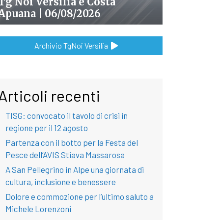
Tg Noi Versilia e Costa
Apuana | 06/08/2026
Archivio TgNoi Versilia
Articoli recenti
TISG: convocato il tavolo di crisi in
regione per il 12 agosto
Partenza con il botto per la Festa del
Pesce dell’AVIS Stiava Massarosa
A San Pellegrino in Alpe una giornata di
cultura, inclusione e benessere
Dolore e commozione per l’ultimo saluto a
Michele Lorenzoni