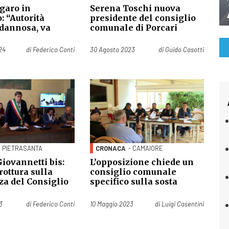
garo in
Serena Toschi nuova
: “Autorità
presidente del consiglio
 dannosa, va
comunale di Porcari
Pubblicato il
24
di
Federico Conti
30 Agosto 2023
di
Guido Casotti
- PIETRASANTA
CRONACA
- CAMAIORE
 Giovannetti bis:
L’opposizione chiede un
rottura sulla
consiglio comunale
za del Consiglio
specifico sulla sosta
Pubblicato il
3
di
Federico Conti
10 Maggio 2023
di
Luigi Casentini