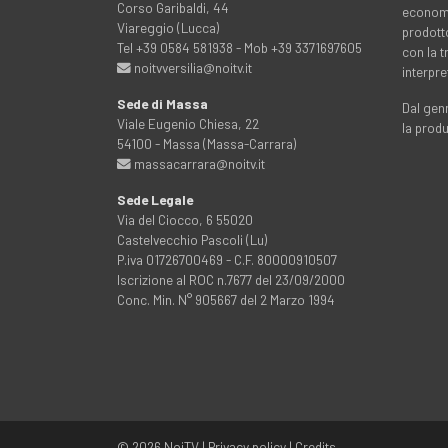
Corso Garibaldi, 44
economia
Viareggio (Lucca)
prodott
Tel +39 0584 581938 - Mob +39 3371697605
con la 
noitvversilia@noitv.it
interpre
Sede di Massa
Dal genn
Viale Eugenio Chiesa, 22
la prod
54100 - Massa (Massa-Carrara)
massacarrara@noitv.it
Sede Legale
Via del Ciocco, 6 55020
Castelvecchio Pascoli (Lu)
P.iva 01726700469 - C.F. 80000910507
Iscrizione al ROC n.7677 del 23/09/2000
Conc. Min. N° 905667 del 2 Marzo 1994
© 2026
NoiTV
|
Privacy policy
|
Credits