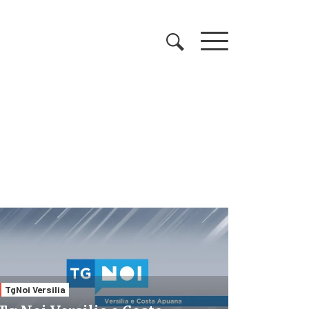
TgNoi Versilia