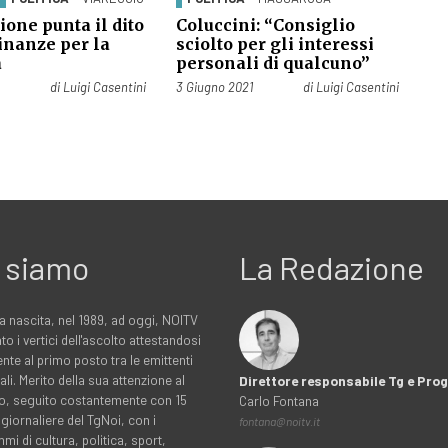
ione punta il dito
Coluccini: “Consiglio
inanze per la
sciolto per gli interessi
a
personali di qualcuno”
Pubblicato il
di
Luigi Casentini
3 Giugno 2021
di
Luigi Casentini
 siamo
La Redazione
a nascita, nel 1989, ad oggi, NOITV
to i vertici dell'ascolto attestandosi
nte al primo posto tra le emittenti
ali. Merito della sua attenzione al
Direttore responsabile Tg e Pr
rio, seguito costantemente con 15
Carlo Fontana
 giornaliere del TgNoi, con i
fontana@noitv.it
i di cultura, politica, sport,