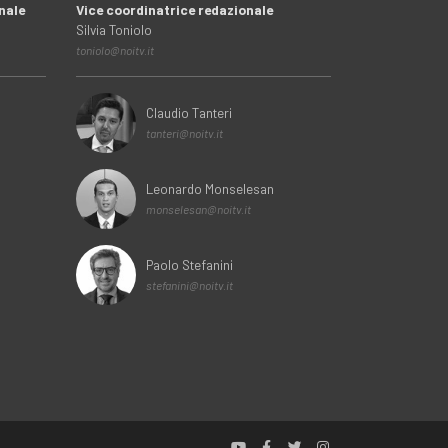
nale
Vice coordinatrice redazionale
Silvia Toniolo
toniolo@noitv.it
Claudio Tanteri
tanteri@noitv.it
Leonardo Monselesan
monselesan@noitv.it
Paolo Stefanini
stefanini@noitv.it