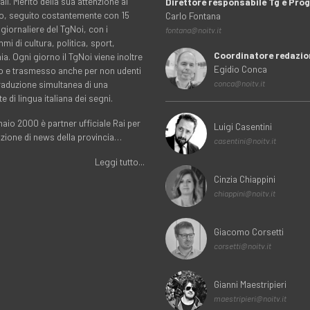
ali. Merito della sua attenzione al
Direttore responsabile Tg e Pr
rio, seguito costantemente con 15
Carlo Fontana
 giornaliere del TgNoi, con i
fontana@noitv.it
i di cultura, politica, sport,
Coordinatore redazio
. Ogni giorno il TgNoi viene inoltre
Egidio Conca
o e trasmesso anche per non udenti
traduzione simultanea di una
conca@noitv.it
te di lingua italiana dei segni.
aio 2000 è partner ufficiale Rai per
Luigi Casentini
uzione di news della provincia…
casentini@noitv.it
Leggi tutto...
Cinzia Chiappini
chiappini@noitv.it
Giacomo Corsetti
corsetti@noitv.it
Gianni Maestripieri
maestripieri@noitv.it