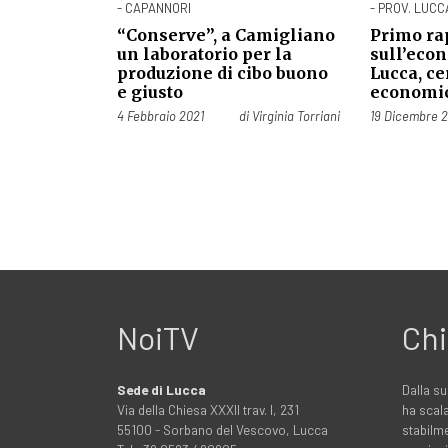
- CAPANNORI
- PROV. LUCC
“Conserve”, a Camigliano
Primo ra
un laboratorio per la
sull’econ
produzione di cibo buono
Lucca, ce
e giusto
economi
Pubblicato il
Pubblicato il
4 Febbraio 2021
di
Virginia Torriani
19 Dicembre 
NoiTV
Chi
Sede di Lucca
Dalla su
Via della Chiesa XXXII trav. I, 231
ha scala
55100 - Sorbano del Vescovo, Lucca
stabilme