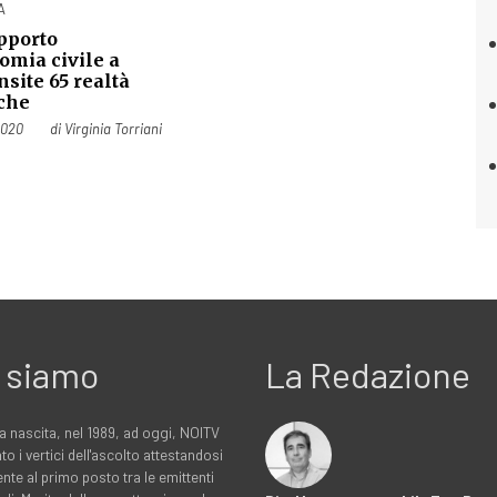
A
pporto
omia civile a
nsite 65 realtà
che
2020
di
Virginia Torriani
 siamo
La Redazione
a nascita, nel 1989, ad oggi, NOITV
to i vertici dell'ascolto attestandosi
nte al primo posto tra le emittenti