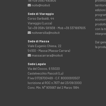
Tel +39 0583 490805
provinci
noitv@noitv.it
territo
edizioni
Sede di Viareggio
programm
Corso Garibaldi, 44
economia
Viareggio (Lucca)
prodott
Tel +39 0584 581938 - Mob +39 3371697605
con la 
noitvversilia@noitv.it
interpre
Sede di Massa
Dal genn
Viale Eugenio Chiesa, 22
la prod
54100 - Massa (Massa-Carrara)
massacarrara@noitv.it
Sede Legale
Via del Ciocco, 6 55020
Castelvecchio Pascoli (Lu)
P.iva 01726700469 - C.F. 80000910507
Iscrizione al ROC n.7677 del 23/09/2000
Conc. Min. N° 905667 del 2 Marzo 1994