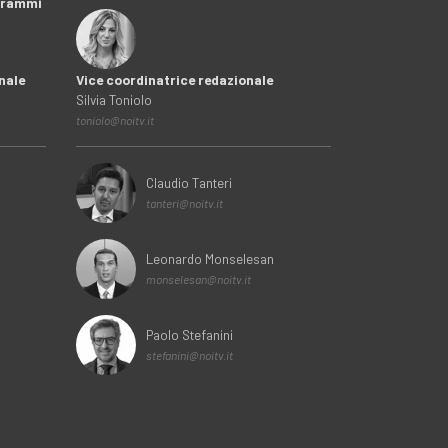
ogrammi
nale
Vice coordinatrice redazionale
Silvia Toniolo
toniolo@noitv.it
Claudio Tanteri
tanteri@noitv.it
Leonardo Monselesan
monselesan@noitv.it
Paolo Stefanini
stefanini@noitv.it