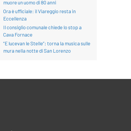
muore un uomo di 80 anni
Ora è ufficiale: il Viareggio resta in
Eccellenza
Il consiglio comunale chiede lo stop a
Cava Fornace
“E lucevan le Stelle”; torna la musica sulle
mura nella notte di San Lorenzo