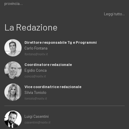
provincia…
Leggi tutto...
La Redazione
Direttore responsabile Tg e Programmi
Carlo Fontana
fontana@noitv.it
Coordinatore redazionale
Egidio Conca
conca@noitv.it
Vice coordinatrice redazionale
Silvia Toniolo
toniolo@noitv.it
Luigi Casentini
casentini@noitv.it