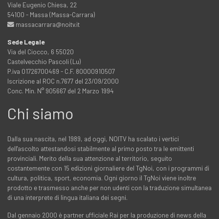
Viale Eugenio Chiesa, 22
54100 - Massa (Massa-Carrara)
massacarrara@noitv.it
Sede Legale
Via del Ciocco, 6 55020
Castelvecchio Pascoli (Lu)
P.iva 01726700469 - C.F. 80000910507
Iscrizione al ROC n.7677 del 23/09/2000
Conc. Min. N° 905667 del 2 Marzo 1994
Chi siamo
Dalla sua nascita, nel 1989, ad oggi, NOITV ha scalato i vertici
dell'ascolto attestandosi stabilmente al primo posto tra le emittenti
provinciali. Merito della sua attenzione al territorio, seguito
costantemente con 15 edizioni giornaliere del TgNoi, con i programmi di
cultura, politica, sport, economia. Ogni giorno il TgNoi viene inoltre
prodotto e trasmesso anche per non udenti con la traduzione simultanea
di una interprete di lingua italiana dei segni.
Dal gennaio 2000 è partner ufficiale Rai per la produzione di news della