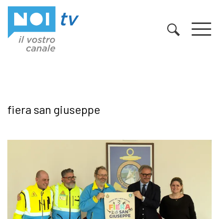
Vai al contenuto
fiera san giuseppe