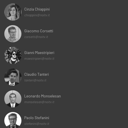
Cinzia Chiappini
chiappini@noitv.it
Giacomo Corsetti
corsetti@noitv.it
Gianni Maestripieri
maestripieri@noitv.it
Claudio Tanteri
tanteri@noitv.it
Leonardo Monselesan
monselesan@noitv.it
Paolo Stefanini
stefanini@noitv.it