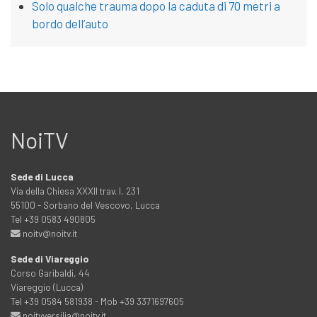
Solo qualche trauma dopo la caduta di 70 metri a
bordo dell’auto
NoiTV
Sede di Lucca
Via della Chiesa XXXII trav. I, 231
55100 - Sorbano del Vescovo, Lucca
Tel +39 0583 490805
noitv@noitv.it
Sede di Viareggio
Corso Garibaldi, 44
Viareggio (Lucca)
Tel +39 0584 581938 - Mob +39 3371697605
noitvversilia@noitv.it