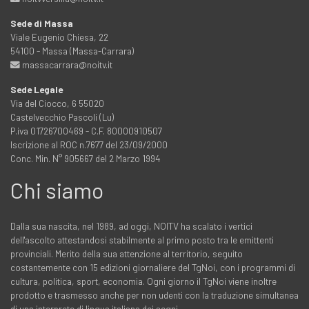
Sede di Massa
Viale Eugenio Chiesa, 22
54100 - Massa (Massa-Carrara)
massacarrara@noitv.it
Sede Legale
Via del Ciocco, 6 55020
Castelvecchio Pascoli (Lu)
P.iva 01726700469 - C.F. 80000910507
Iscrizione al ROC n.7677 del 23/09/2000
Conc. Min. N° 905667 del 2 Marzo 1994
Chi siamo
Dalla sua nascita, nel 1989, ad oggi, NOITV ha scalato i vertici
dell'ascolto attestandosi stabilmente al primo posto tra le emittenti
provinciali. Merito della sua attenzione al territorio, seguito
costantemente con 15 edizioni giornaliere del TgNoi, con i programmi di
cultura, politica, sport, economia. Ogni giorno il TgNoi viene inoltre
prodotto e trasmesso anche per non udenti con la traduzione simultanea
di una interprete di lingua italiana dei segni.