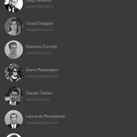
casentini@noitv.it
Cinzia Chiappini
chiappini@noitv.it
Giacomo Corsetti
corsetti@noitv.it
Gianni Maestripieri
maestripieri@noitv.it
Claudio Tanteri
tanteri@noitv.it
Leonardo Monselesan
monselesan@noitv.it