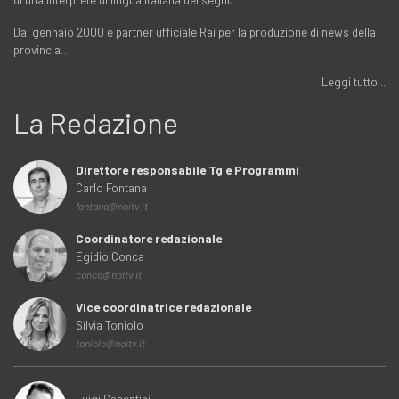
Dal gennaio 2000 è partner ufficiale Rai per la produzione di news della
provincia…
Leggi tutto...
La Redazione
Direttore responsabile Tg e Programmi
Carlo Fontana
fontana@noitv.it
Coordinatore redazionale
Egidio Conca
conca@noitv.it
Vice coordinatrice redazionale
Silvia Toniolo
toniolo@noitv.it
Luigi Casentini