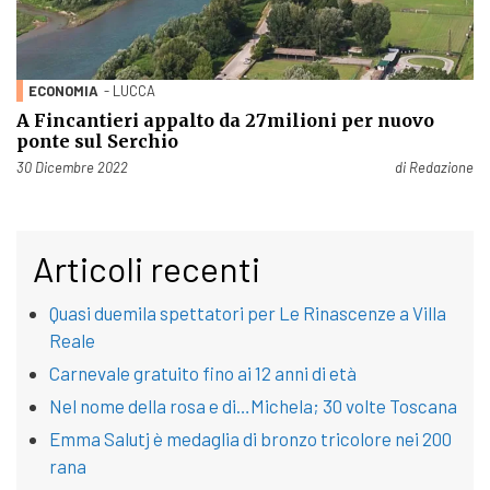
ECONOMIA
- LUCCA
A Fincantieri appalto da 27milioni per nuovo
ponte sul Serchio
Pubblicato il
30 Dicembre 2022
di
Redazione
Articoli recenti
Quasi duemila spettatori per Le Rinascenze a Villa
Reale
Carnevale gratuito fino ai 12 anni di età
Nel nome della rosa e di…Michela; 30 volte Toscana
Emma Salutj è medaglia di bronzo tricolore nei 200
rana