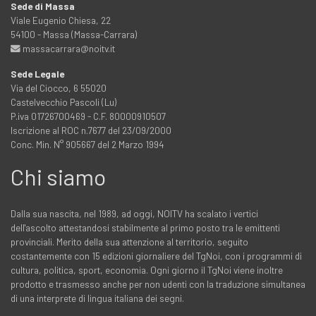
Sede di Massa
Viale Eugenio Chiesa, 22
54100 - Massa (Massa-Carrara)
massacarrara@noitv.it
Sede Legale
Via del Ciocco, 6 55020
Castelvecchio Pascoli (Lu)
P.iva 01726700469 - C.F. 80000910507
Iscrizione al ROC n.7677 del 23/09/2000
Conc. Min. N° 905667 del 2 Marzo 1994
Chi siamo
Dalla sua nascita, nel 1989, ad oggi, NOITV ha scalato i vertici
dell'ascolto attestandosi stabilmente al primo posto tra le emittenti
provinciali. Merito della sua attenzione al territorio, seguito
costantemente con 15 edizioni giornaliere del TgNoi, con i programmi di
cultura, politica, sport, economia. Ogni giorno il TgNoi viene inoltre
prodotto e trasmesso anche per non udenti con la traduzione simultanea
di una interprete di lingua italiana dei segni.