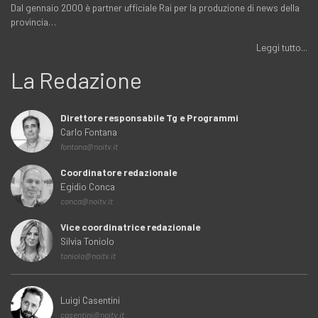
Dal gennaio 2000 è partner ufficiale Rai per la produzione di news della
provincia…
Leggi tutto...
La Redazione
Direttore responsabile Tg e Programmi
Carlo Fontana
fontana@noitv.it
Coordinatore redazionale
Egidio Conca
conca@noitv.it
Vice coordinatrice redazionale
Silvia Toniolo
toniolo@noitv.it
Luigi Casentini
casentini@noitv.it