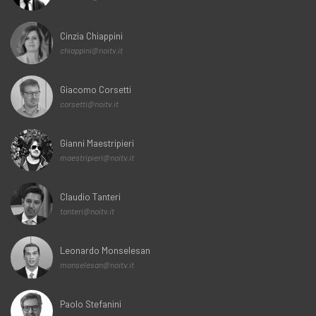
Cinzia Chiappini
chiappini@noitv.it
Giacomo Corsetti
corsetti@noitv.it
Gianni Maestripieri
maestripieri@noitv.it
Claudio Tanteri
tanteri@noitv.it
Leonardo Monselesan
monselesan@noitv.it
Paolo Stefanini