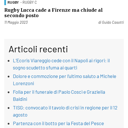
RUGBY
- RUGBY C
Rugby Lucca cade a Firenze ma chiude al
secondo posto
Pubblicato il
11 Maggio 2023
di
Guido Casotti
Articoli recenti
L’Ecoris Viareggio cede con il Napoli ai rigori: il
sogno scudetto sfuma ai quarti
Dolore e commozione per l’ultimo saluto a Michele
Lorenzoni
Folla per il funerale di Paolo Cosci e Graziella
Baldini
TISG: convocato il tavolo di crisi in regione per il 12
agosto
Partenza con il botto per la Festa del Pesce