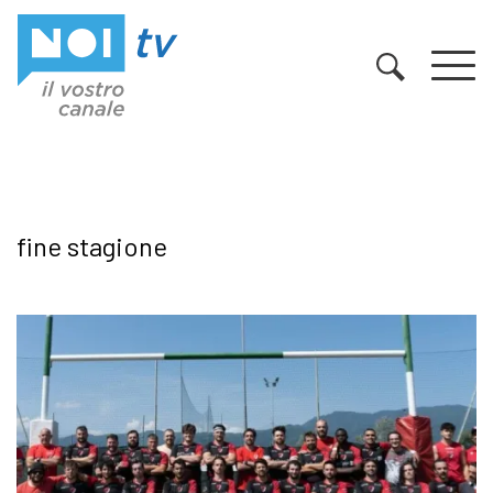
Vai al contenuto
fine stagione