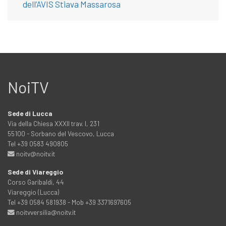
dell’AVIS Stiava Massarosa
NoiTV
Sede di Lucca
Via della Chiesa XXXII trav. I, 231
55100 - Sorbano del Vescovo, Lucca
Tel +39 0583 490805
noitv@noitv.it
Sede di Viareggio
Corso Garibaldi, 44
Viareggio (Lucca)
Tel +39 0584 581938 - Mob +39 3371697605
noitvversilia@noitv.it