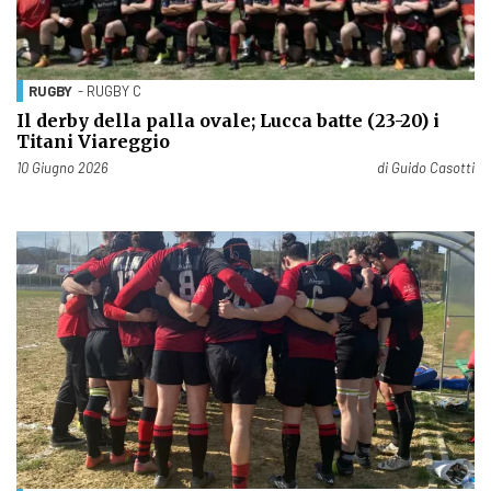
RUGBY
- RUGBY C
Il derby della palla ovale; Lucca batte (23-20) i
Titani Viareggio
Pubblicato il
10 Giugno 2026
di
Guido Casotti