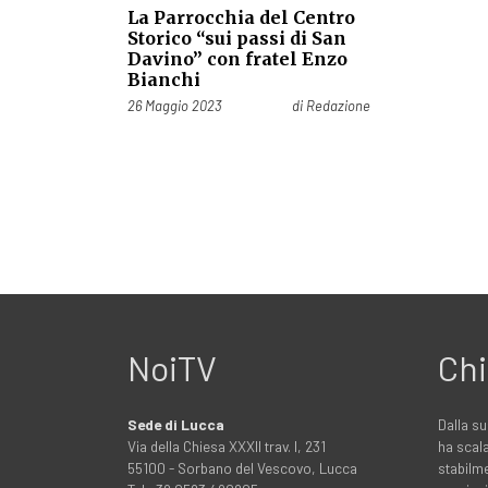
La Parrocchia del Centro
Storico “sui passi di San
Davino” con fratel Enzo
Bianchi
Pubblicato il
26 Maggio 2023
di
Redazione
NoiTV
Chi
Sede di Lucca
Dalla su
Via della Chiesa XXXII trav. I, 231
ha scala
55100 - Sorbano del Vescovo, Lucca
stabilme