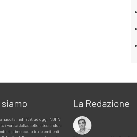
 siamo
La Redazione
a nascita, nel 1989, ad oggi, NOITV
to i vertici dell'ascolto attestandosi
nte al primo posto tra le emittenti