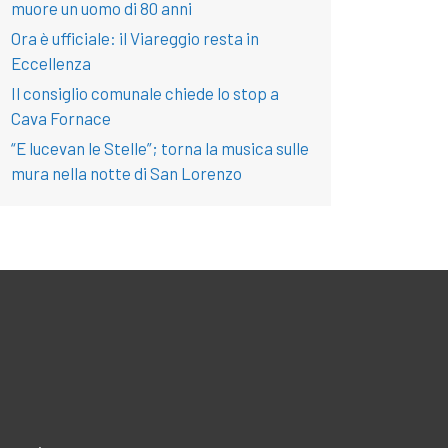
muore un uomo di 80 anni
Ora è ufficiale: il Viareggio resta in
Eccellenza
Il consiglio comunale chiede lo stop a
Cava Fornace
“E lucevan le Stelle”; torna la musica sulle
mura nella notte di San Lorenzo