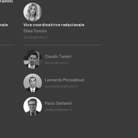
ogrammi
nale
Vice coordinatrice redazionale
Silvia Toniolo
toniolo@noitv.it
Claudio Tanteri
tanteri@noitv.it
Leonardo Monselesan
monselesan@noitv.it
Paolo Stefanini
stefanini@noitv.it