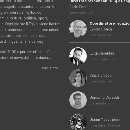
ali. Merito della sua attenzione al
Direttore responsabile Tg e Pr
rio, seguito costantemente con 15
Carlo Fontana
 giornaliere del TgNoi, con i
fontana@noitv.it
i di cultura, politica, sport,
Coordinatore redazio
. Ogni giorno il TgNoi viene inoltre
Egidio Conca
o e trasmesso anche per non udenti
traduzione simultanea di una
conca@noitv.it
te di lingua italiana dei segni.
aio 2000 è partner ufficiale Rai per
Luigi Casentini
uzione di news della provincia…
casentini@noitv.it
Leggi tutto...
Cinzia Chiappini
chiappini@noitv.it
Giacomo Corsetti
corsetti@noitv.it
Gianni Maestripieri
maestripieri@noitv.it