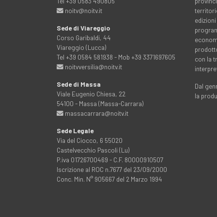
Tel +39 0583 490805
provinci
noitv@noitv.it
territo
edizioni
Sede di Viareggio
programm
Corso Garibaldi, 44
economia
Viareggio (Lucca)
prodott
Tel +39 0584 581938 - Mob +39 3371697605
con la 
noitvversilia@noitv.it
interpre
Sede di Massa
Dal genn
Viale Eugenio Chiesa, 22
la prod
54100 - Massa (Massa-Carrara)
massacarrara@noitv.it
Sede Legale
Via del Ciocco, 6 55020
Castelvecchio Pascoli (Lu)
P.iva 01726700469 - C.F. 80000910507
Iscrizione al ROC n.7677 del 23/09/2000
Conc. Min. N° 905667 del 2 Marzo 1994