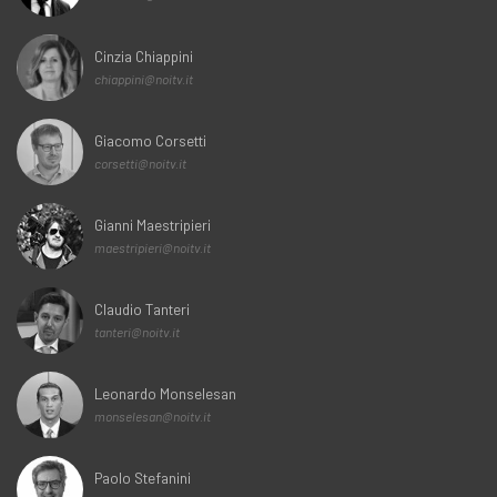
Cinzia Chiappini
chiappini@noitv.it
Giacomo Corsetti
corsetti@noitv.it
Gianni Maestripieri
maestripieri@noitv.it
Claudio Tanteri
tanteri@noitv.it
Leonardo Monselesan
monselesan@noitv.it
Paolo Stefanini