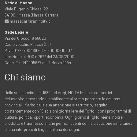
Sede di Massa
Viale Eugenio Chiesa, 22
54100 - Massa (Massa-Carrara)
massacarrara@noitv.it
Sede Legale
Via del Ciocco, 6 55020
Castelvecchio Pascoli (Lu)
P.iva 01726700469 - C.F. 80000910507
Iscrizione al ROC n.7677 del 23/09/2000
Conc. Min. N° 905667 del 2 Marzo 1994
Chi siamo
Dalla sua nascita, nel 1989, ad oggi, NOITV ha scalato i vertici
dell'ascolto attestandosi stabilmente al primo posto tra le emittenti
provinciali. Merito della sua attenzione al territorio, seguito
costantemente con 15 edizioni giornaliere del TgNoi, con i programmi di
cultura, politica, sport, economia. Ogni giorno il TgNoi viene inoltre
prodotto e trasmesso anche per non udenti con la traduzione simultanea
di una interprete di lingua italiana dei segni.