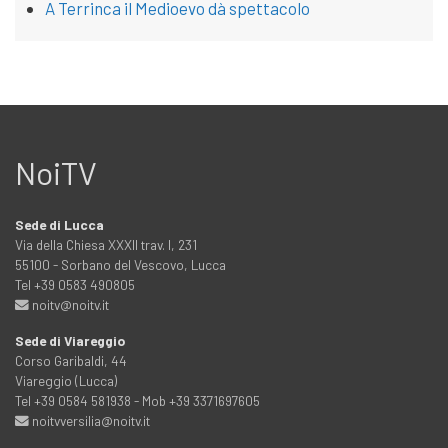
A Terrinca il Medioevo dà spettacolo
NoiTV
Sede di Lucca
Via della Chiesa XXXII trav. I, 231
55100 - Sorbano del Vescovo, Lucca
Tel +39 0583 490805
noitv@noitv.it
Sede di Viareggio
Corso Garibaldi, 44
Viareggio (Lucca)
Tel +39 0584 581938 - Mob +39 3371697605
noitvversilia@noitv.it