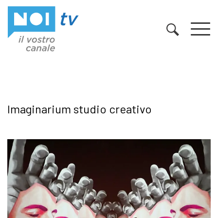
Vai al contenuto
Imaginarium studio creativo