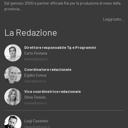
Dal gennaio 2000 è partner ufficiale Rai per la produzione di news della
provincia…
Leggi tutto...
La Redazione
Direttore responsabile Tg e Programmi
Carlo Fontana
fontana@noitv.it
Coordinatore redazionale
Egidio Conca
conca@noitv.it
Vice coordinatrice redazionale
Silvia Toniolo
toniolo@noitv.it
Luigi Casentini
casentini@noitv.it