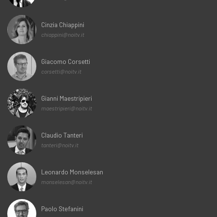
Cinzia Chiappini
chiappini@noitv.it
Giacomo Corsetti
corsetti@noitv.it
Gianni Maestripieri
maestripieri@noitv.it
Claudio Tanteri
tanteri@noitv.it
Leonardo Monselesan
monselesan@noitv.it
Paolo Stefanini