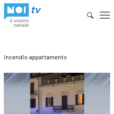
Vai al contenuto
incendio appartamento