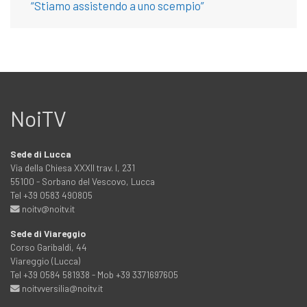
“Stiamo assistendo a uno scempio”
NoiTV
Sede di Lucca
Via della Chiesa XXXII trav. I, 231
55100 - Sorbano del Vescovo, Lucca
Tel +39 0583 490805
noitv@noitv.it
Sede di Viareggio
Corso Garibaldi, 44
Viareggio (Lucca)
Tel +39 0584 581938 - Mob +39 3371697605
noitvversilia@noitv.it