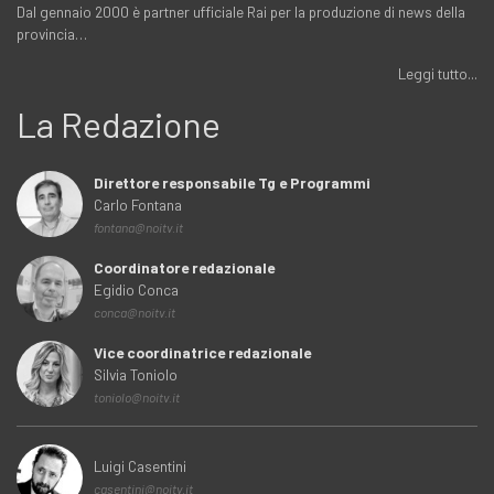
Dal gennaio 2000 è partner ufficiale Rai per la produzione di news della
provincia…
Leggi tutto...
La Redazione
Direttore responsabile Tg e Programmi
Carlo Fontana
fontana@noitv.it
Coordinatore redazionale
Egidio Conca
conca@noitv.it
Vice coordinatrice redazionale
Silvia Toniolo
toniolo@noitv.it
Luigi Casentini
casentini@noitv.it