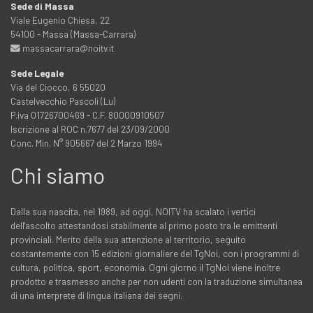
Sede di Massa
Viale Eugenio Chiesa, 22
54100 - Massa (Massa-Carrara)
massacarrara@noitv.it
Sede Legale
Via del Ciocco, 6 55020
Castelvecchio Pascoli (Lu)
P.iva 01726700469 - C.F. 80000910507
Iscrizione al ROC n.7677 del 23/09/2000
Conc. Min. N° 905667 del 2 Marzo 1994
Chi siamo
Dalla sua nascita, nel 1989, ad oggi, NOITV ha scalato i vertici
dell'ascolto attestandosi stabilmente al primo posto tra le emittenti
provinciali. Merito della sua attenzione al territorio, seguito
costantemente con 15 edizioni giornaliere del TgNoi, con i programmi di
cultura, politica, sport, economia. Ogni giorno il TgNoi viene inoltre
prodotto e trasmesso anche per non udenti con la traduzione simultanea
di una interprete di lingua italiana dei segni.