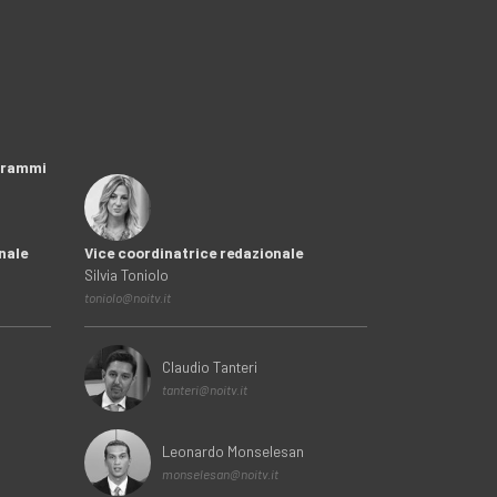
ogrammi
nale
Vice coordinatrice redazionale
Silvia Toniolo
toniolo@noitv.it
Claudio Tanteri
tanteri@noitv.it
Leonardo Monselesan
monselesan@noitv.it