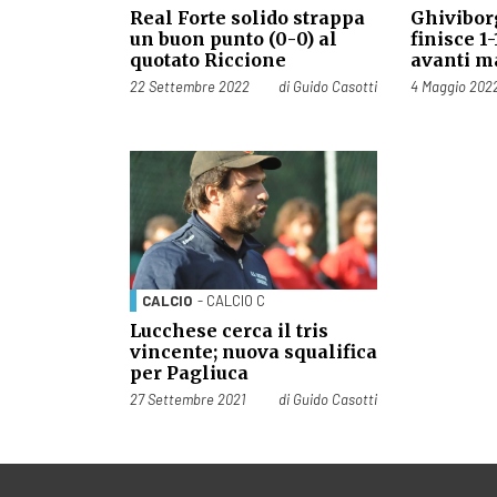
Real Forte solido strappa
Ghivibor
un buon punto (0-0) al
finisce 1
quotato Riccione
avanti m
Pubblicato il
Pubblicato il
22 Settembre 2022
di
Guido Casotti
4 Maggio 202
CALCIO
- CALCIO C
Lucchese cerca il tris
vincente; nuova squalifica
per Pagliuca
Pubblicato il
27 Settembre 2021
di
Guido Casotti