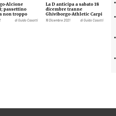
go-Alcione
La D anticipa a sabato 18
-1; passettino
dicembre tranne
a non troppo
Ghiviborgo-Athletic Carpi
Pubblicato il
2
di
Guido Casotti
16 Dicembre 2021
di
Guido Casotti