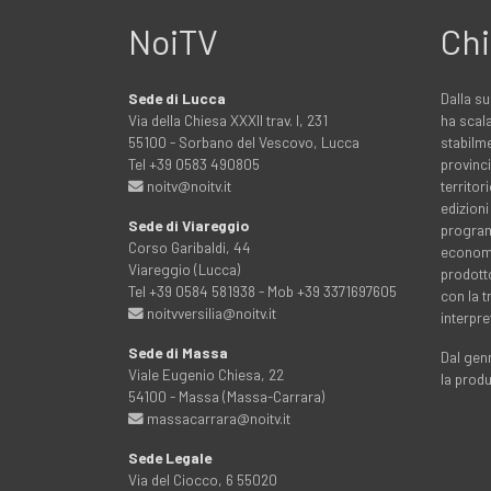
NoiTV
Chi
Sede di Lucca
Dalla su
Via della Chiesa XXXII trav. I, 231
ha scala
55100 - Sorbano del Vescovo, Lucca
stabilme
Tel +39 0583 490805
provinci
noitv@noitv.it
territo
edizioni
Sede di Viareggio
programm
Corso Garibaldi, 44
economia
Viareggio (Lucca)
prodott
Tel +39 0584 581938 - Mob +39 3371697605
con la 
noitvversilia@noitv.it
interpre
Sede di Massa
Dal genn
Viale Eugenio Chiesa, 22
la prod
54100 - Massa (Massa-Carrara)
massacarrara@noitv.it
Sede Legale
Via del Ciocco, 6 55020