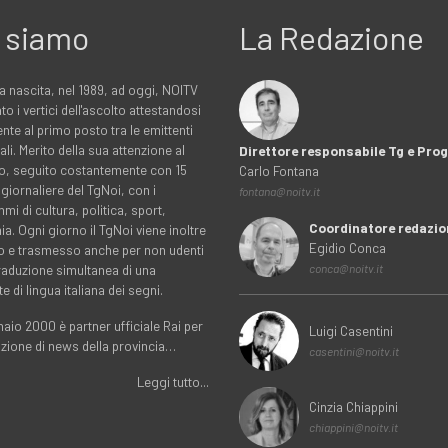
 siamo
La Redazione
a nascita, nel 1989, ad oggi, NOITV
to i vertici dell'ascolto attestandosi
nte al primo posto tra le emittenti
ali. Merito della sua attenzione al
Direttore responsabile Tg e Pr
rio, seguito costantemente con 15
Carlo Fontana
 giornaliere del TgNoi, con i
fontana@noitv.it
i di cultura, politica, sport,
Coordinatore redazio
. Ogni giorno il TgNoi viene inoltre
Egidio Conca
o e trasmesso anche per non udenti
traduzione simultanea di una
conca@noitv.it
te di lingua italiana dei segni.
aio 2000 è partner ufficiale Rai per
Luigi Casentini
uzione di news della provincia…
casentini@noitv.it
Leggi tutto...
Cinzia Chiappini
chiappini@noitv.it