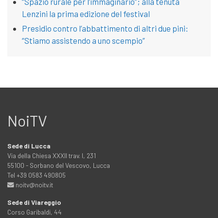
“Spazio rurale per l’immaginario”; alla tenuta
Lenzini la prima edizione del festival
Presidio contro l’abbattimento di altri due pini:
“Stiamo assistendo a uno scempio”
NoiTV
Sede di Lucca
Via della Chiesa XXXII trav. I, 231
55100 - Sorbano del Vescovo, Lucca
Tel +39 0583 490805
noitv@noitv.it
Sede di Viareggio
Corso Garibaldi, 44