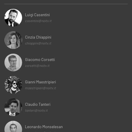
Luigi Casentini
casentini@noitv.it
Cinzia Chiappini
chiappini@noitv.it
Giacomo Corsetti
corsetti@noitv.it
Gianni Maestripieri
maestripieri@noitv.it
Claudio Tanteri
tanteri@noitv.it
Leonardo Monselesan