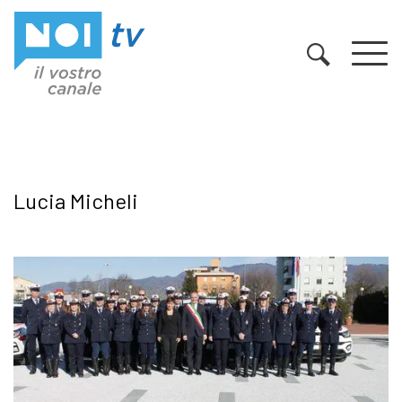
Vai al contenuto
Lucia Micheli