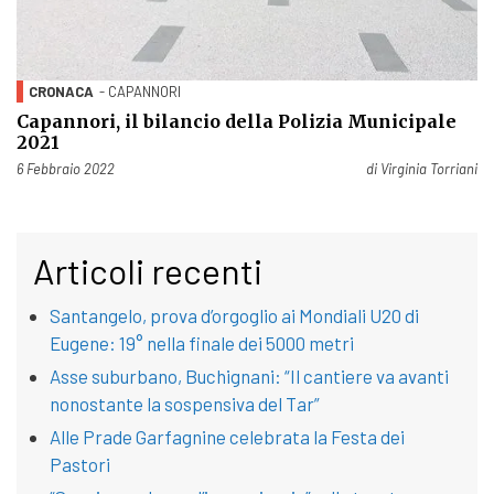
CRONACA
- CAPANNORI
Capannori, il bilancio della Polizia Municipale
2021
Pubblicato il
6 Febbraio 2022
di
Virginia Torriani
Articoli recenti
Santangelo, prova d’orgoglio ai Mondiali U20 di
Eugene: 19° nella finale dei 5000 metri
Asse suburbano, Buchignani: “Il cantiere va avanti
nonostante la sospensiva del Tar”
Alle Prade Garfagnine celebrata la Festa dei
Pastori