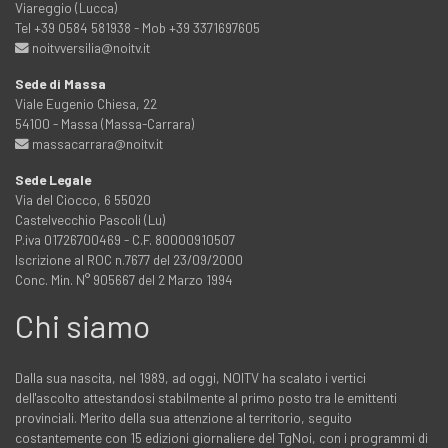
Viareggio (Lucca)
Tel +39 0584 581938 - Mob +39 3371697605
noitvversilia@noitv.it
Sede di Massa
Viale Eugenio Chiesa, 22
54100 - Massa (Massa-Carrara)
massacarrara@noitv.it
Sede Legale
Via del Ciocco, 6 55020
Castelvecchio Pascoli (Lu)
P.iva 01726700469 - C.F. 80000910507
Iscrizione al ROC n.7677 del 23/09/2000
Conc. Min. N° 905667 del 2 Marzo 1994
Chi siamo
Dalla sua nascita, nel 1989, ad oggi, NOITV ha scalato i vertici
dell'ascolto attestandosi stabilmente al primo posto tra le emittenti
provinciali. Merito della sua attenzione al territorio, seguito
costantemente con 15 edizioni giornaliere del TgNoi, con i programmi di