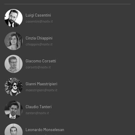
Luigi Casentini
casentini@noitv.it
Cinzia Chiappini
chiappini@noitv.it
Giacomo Corsetti
corsetti@noitv.it
Gianni Maestripieri
maestripieri@noitv.it
Claudio Tanteri
tanteri@noitv.it
Leonardo Monselesan