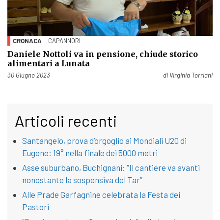
CRONACA
- CAPANNORI
Daniele Nottoli va in pensione, chiude storico
alimentari a Lunata
Pubblicato il
30 Giugno 2023
di
Virginia Torriani
Articoli recenti
Santangelo, prova d’orgoglio ai Mondiali U20 di
Eugene: 19° nella finale dei 5000 metri
Asse suburbano, Buchignani: “Il cantiere va avanti
nonostante la sospensiva del Tar”
Alle Prade Garfagnine celebrata la Festa dei
Pastori