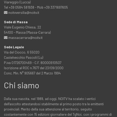
Viareggio (Lucca)
Tel +39 0584 581938 - Mob +39 3371697605
noitvversilia@noitv.it
Sede di Massa
Viale Eugenio Chiesa, 22
54100 - Massa (Massa-Carrara)
massacarrara@noitv.it
Sede Legale
Via del Ciocco, 6 55020
Castelvecchio Pascoli (Lu)
P.iva 01726700469 - C.F. 80000910507
Iscrizione al ROC n.7677 del 23/09/2000
Conc. Min. N° 905667 del 2 Marzo 1994
Chi siamo
Dalla sua nascita, nel 1989, ad oggi, NOITV ha scalato i vertici
dell'ascolto attestandosi stabilmente al primo posto tra le emittenti
provinciali. Merito della sua attenzione al territorio, seguito
costantemente con 15 edizioni giornaliere del TgNoi, con i programmi di