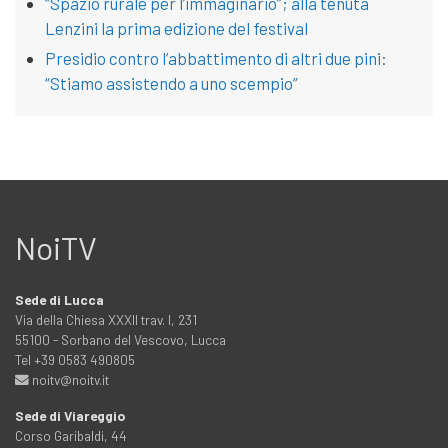
“Spazio rurale per l’immaginario”; alla tenuta
Lenzini la prima edizione del festival
Presidio contro l’abbattimento di altri due pini:
“Stiamo assistendo a uno scempio”
NoiTV
Sede di Lucca
Via della Chiesa XXXII trav. I, 231
55100 - Sorbano del Vescovo, Lucca
Tel +39 0583 490805
noitv@noitv.it
Sede di Viareggio
Corso Garibaldi, 44