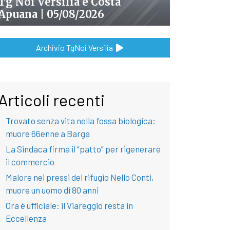
Tg Noi Versilia e Costa
Apuana | 05/08/2026
Archivio TgNoi Versilia
Articoli recenti
Trovato senza vita nella fossa biologica:
muore 66enne a Barga
La Sindaca firma il “patto” per rigenerare
il commercio
Malore nei pressi del rifugio Nello Conti,
muore un uomo di 80 anni
Ora è ufficiale: il Viareggio resta in
Eccellenza