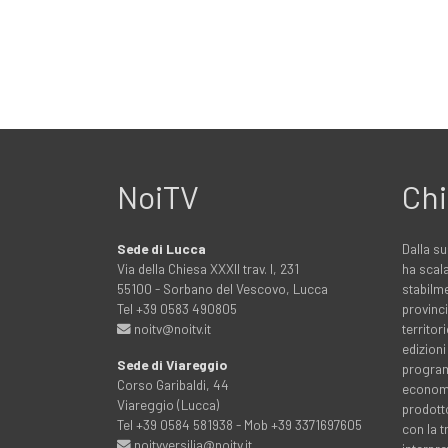
NoiTV
Chi
Sede di Lucca
Dalla su
Via della Chiesa XXXII trav. I, 231
ha scala
55100 - Sorbano del Vescovo, Lucca
stabilme
Tel +39 0583 490805
provinci
noitv@noitv.it
territo
edizioni
Sede di Viareggio
programm
Corso Garibaldi, 44
economia
Viareggio (Lucca)
prodott
Tel +39 0584 581938 - Mob +39 3371697605
con la 
noitvversilia@noitv.it