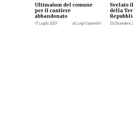
Ultimatum del comune
Svelato i
per il cantiere
della Ter
abbandonato
Repubbli
Pubblicato il
Pubblicato il
17 Luglio 2021
di
Luigi Casentini
25 Dicembre 