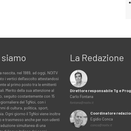
 siamo
La Redazione
a nascita, nel 1989, ad oggi, NOITV
to i vertici dell'ascolto attestandosi
nte al primo posto tra le emittenti
ali. Merito della sua attenzione al
Direttore responsabile Tg e Pr
rio, seguito costantemente con 15
Carlo Fontana
 giornaliere del TgNoi, con i
fontana@noitv.it
i di cultura, politica, sport,
Coordinatore redazio
. Ogni giorno il TgNoi viene inoltre
Egidio Conca
o e trasmesso anche per non udenti
traduzione simultanea di una
conca@noitv.it