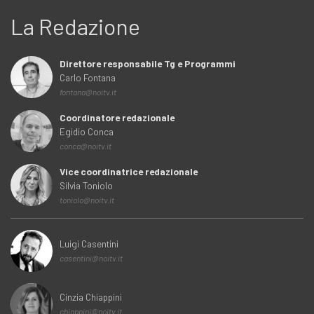
La Redazione
Direttore responsabile Tg e Programmi
Carlo Fontana
fontana@noitv.it
Coordinatore redazionale
Egidio Conca
conca@noitv.it
Vice coordinatrice redazionale
Silvia Toniolo
toniolo@noitv.it
Luigi Casentini
casentini@noitv.it
Cinzia Chiappini
chiappini@noitv.it