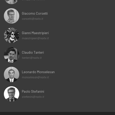
Giacomo Corsetti
corsetti@noitv.it
Gianni Maestripieri
maestripieri@noitv.it
Claudio Tanteri
tanteri@noitv.it
Leonardo Monselesan
monselesan@noitv.it
Paolo Stefanini
stefanini@noitv.it