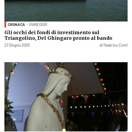
CRONACA
- VIAREGGIO
Gli occhi dei fondi di investimento sul
Triangolino, Del Ghingaro pronto al bando
Pubblicato il
27 Giugno 2025
di
Federico Conti