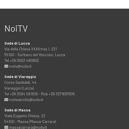
NoiTV
Sede di Lucca
Via della Chiesa XXXII trav. I, 231
55100 - Sorbano del Vescovo, Lucca
Tel +39 0583 490805
noitv@noitv.it
Sede di Viareggio
Corso Garibaldi, 44
Viareggio (Lucca)
Tel +39 0584 581938 - Mob +39 3371697605
noitvversilia@noitv.it
Sede di Massa
Viale Eugenio Chiesa, 22
54100 - Massa (Massa-Carrara)
massacarrara@noitv.it