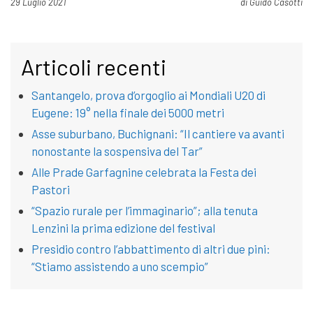
Pubblicato il
29 Luglio 2021
di
Guido Casotti
Articoli recenti
Santangelo, prova d’orgoglio ai Mondiali U20 di
Eugene: 19° nella finale dei 5000 metri
Asse suburbano, Buchignani: “Il cantiere va avanti
nonostante la sospensiva del Tar”
Alle Prade Garfagnine celebrata la Festa dei
Pastori
“Spazio rurale per l’immaginario”; alla tenuta
Lenzini la prima edizione del festival
Presidio contro l’abbattimento di altri due pini:
“Stiamo assistendo a uno scempio”