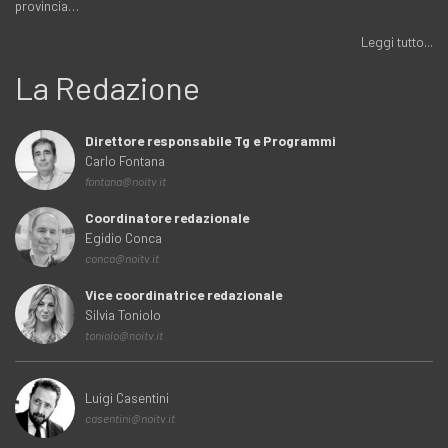
provincia…
Leggi tutto...
La Redazione
Direttore responsabile Tg e Programmi
Carlo Fontana
fontana@noitv.it
Coordinatore redazionale
Egidio Conca
conca@noitv.it
Vice coordinatrice redazionale
Silvia Toniolo
toniolo@noitv.it
Luigi Casentini
casentini@noitv.it