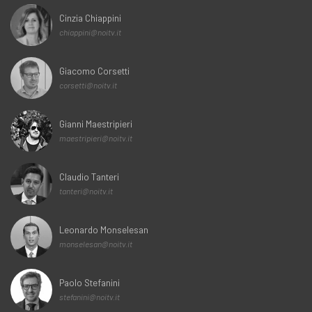
Cinzia Chiappini
chiappini@noitv.it
Giacomo Corsetti
corsetti@noitv.it
Gianni Maestripieri
maestripieri@noitv.it
Claudio Tanteri
tanteri@noitv.it
Leonardo Monselesan
monselesan@noitv.it
Paolo Stefanini
stefanini@noitv.it