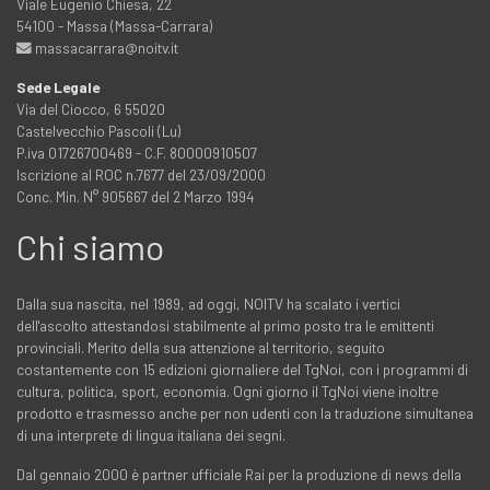
Viale Eugenio Chiesa, 22
54100 - Massa (Massa-Carrara)
massacarrara@noitv.it
Sede Legale
Via del Ciocco, 6 55020
Castelvecchio Pascoli (Lu)
P.iva 01726700469 - C.F. 80000910507
Iscrizione al ROC n.7677 del 23/09/2000
Conc. Min. N° 905667 del 2 Marzo 1994
Chi siamo
Dalla sua nascita, nel 1989, ad oggi, NOITV ha scalato i vertici
dell'ascolto attestandosi stabilmente al primo posto tra le emittenti
provinciali. Merito della sua attenzione al territorio, seguito
costantemente con 15 edizioni giornaliere del TgNoi, con i programmi di
cultura, politica, sport, economia. Ogni giorno il TgNoi viene inoltre
prodotto e trasmesso anche per non udenti con la traduzione simultanea
di una interprete di lingua italiana dei segni.
Dal gennaio 2000 è partner ufficiale Rai per la produzione di news della