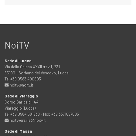
NoiTV
Sede di Lucca
Via della Chiesa XXXII trav. I, 231
55100 - Sorbano del Vescovo, Lucca
Tel +39 0583 490805
noitv@noitv.it
Sede di Viareggio
Corso Garibaldi, 44
Viareggio (Lucca)
Tel +39 0584 581938 - Mob +39 3371697605
noitvversilia@noitv.it
Sede di Massa