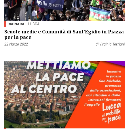
CRONACA
- LUCCA
Scuole medie e Comunità di Sant’Egidio in Piazza
per la pace
Pubblicato il
22 Marzo 2022
di
Virginia Torriani