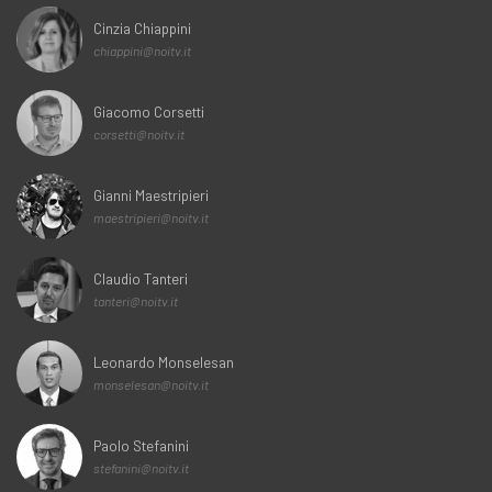
Cinzia Chiappini
chiappini@noitv.it
Giacomo Corsetti
corsetti@noitv.it
Gianni Maestripieri
maestripieri@noitv.it
Claudio Tanteri
tanteri@noitv.it
Leonardo Monselesan
monselesan@noitv.it
Paolo Stefanini
stefanini@noitv.it