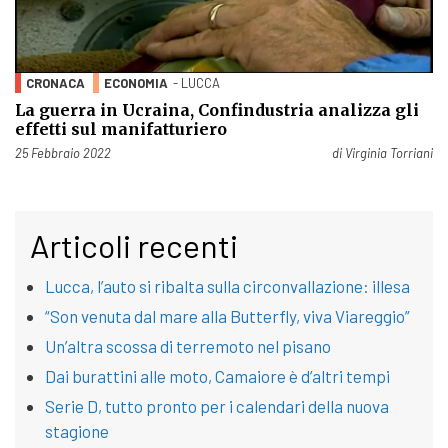
CRONACA
ECONOMIA
- LUCCA
La guerra in Ucraina, Confindustria analizza gli
effetti sul manifatturiero
Pubblicato il
25 Febbraio 2022
di
Virginia Torriani
Articoli recenti
Lucca, l’auto si ribalta sulla circonvallazione: illesa
“Son venuta dal mare alla Butterfly, viva Viareggio”
Un’altra scossa di terremoto nel pisano
Dai burattini alle moto, Camaiore è d’altri tempi
Serie D, tutto pronto per i calendari della nuova
stagione