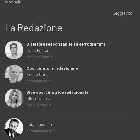
provincia…
Leggi tutto...
La Redazione
Direttore responsabile Tg e Programmi
Carlo Fontana
fontana@noitv.it
Coordinatore redazionale
Egidio Conca
conca@noitv.it
Vice coordinatrice redazionale
Silvia Toniolo
toniolo@noitv.it
Luigi Casentini
casentini@noitv.it