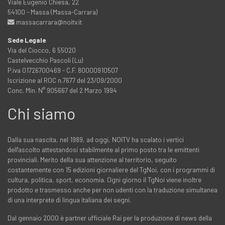
Viale Eugenio Chiesa, 22
54100 - Massa (Massa-Carrara)
massacarrara@noitv.it
Sede Legale
Via del Ciocco, 6 55020
Castelvecchio Pascoli (Lu)
P.iva 01726700469 - C.F. 80000910507
Iscrizione al ROC n.7677 del 23/09/2000
Conc. Min. N° 905667 del 2 Marzo 1994
Chi siamo
Dalla sua nascita, nel 1989, ad oggi, NOITV ha scalato i vertici
dell'ascolto attestandosi stabilmente al primo posto tra le emittenti
provinciali. Merito della sua attenzione al territorio, seguito
costantemente con 15 edizioni giornaliere del TgNoi, con i programmi di
cultura, politica, sport, economia. Ogni giorno il TgNoi viene inoltre
prodotto e trasmesso anche per non udenti con la traduzione simultanea
di una interprete di lingua italiana dei segni.
Dal gennaio 2000 è partner ufficiale Rai per la produzione di news della