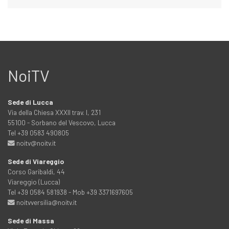
NoiTV
Sede di Lucca
Via della Chiesa XXXII trav. I, 231
55100 - Sorbano del Vescovo, Lucca
Tel +39 0583 490805
noitv@noitv.it
Sede di Viareggio
Corso Garibaldi, 44
Viareggio (Lucca)
Tel +39 0584 581938 - Mob +39 3371697605
noitvversilia@noitv.it
Sede di Massa