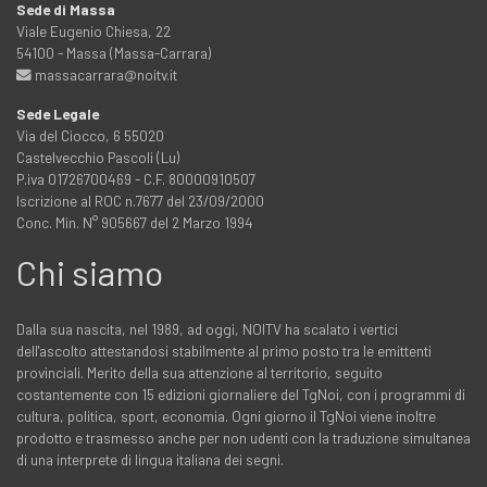
Sede di Massa
Viale Eugenio Chiesa, 22
54100 - Massa (Massa-Carrara)
massacarrara@noitv.it
Sede Legale
Via del Ciocco, 6 55020
Castelvecchio Pascoli (Lu)
P.iva 01726700469 - C.F. 80000910507
Iscrizione al ROC n.7677 del 23/09/2000
Conc. Min. N° 905667 del 2 Marzo 1994
Chi siamo
Dalla sua nascita, nel 1989, ad oggi, NOITV ha scalato i vertici
dell'ascolto attestandosi stabilmente al primo posto tra le emittenti
provinciali. Merito della sua attenzione al territorio, seguito
costantemente con 15 edizioni giornaliere del TgNoi, con i programmi di
cultura, politica, sport, economia. Ogni giorno il TgNoi viene inoltre
prodotto e trasmesso anche per non udenti con la traduzione simultanea
di una interprete di lingua italiana dei segni.