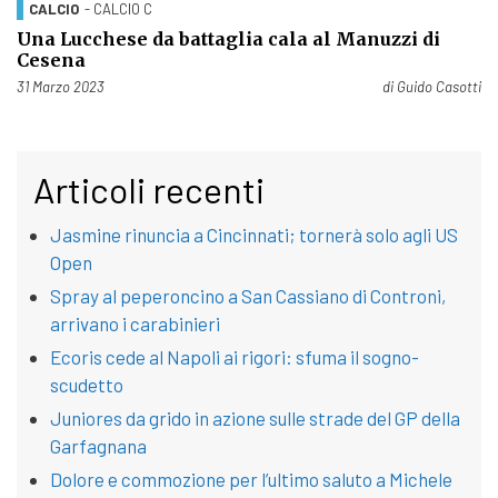
CALCIO
- CALCIO C
Una Lucchese da battaglia cala al Manuzzi di
Cesena
Pubblicato il
31 Marzo 2023
di
Guido Casotti
Articoli recenti
Jasmine rinuncia a Cincinnati; tornerà solo agli US
Open
Spray al peperoncino a San Cassiano di Controni,
arrivano i carabinieri
Ecoris cede al Napoli ai rigori: sfuma il sogno-
scudetto
Juniores da grido in azione sulle strade del GP della
Garfagnana
Dolore e commozione per l’ultimo saluto a Michele