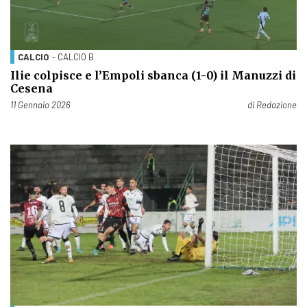
CALCIO
- CALCIO B
Ilie colpisce e l’Empoli sbanca (1-0) il Manuzzi di
Cesena
Pubblicato il
11 Gennaio 2026
di
Redazione