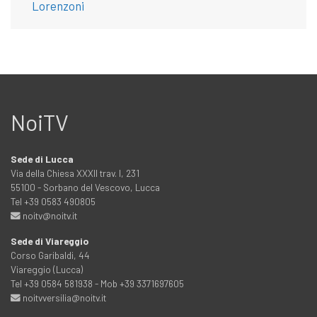
Lorenzoni
NoiTV
Sede di Lucca
Via della Chiesa XXXII trav. I, 231
55100 - Sorbano del Vescovo, Lucca
Tel +39 0583 490805
noitv@noitv.it
Sede di Viareggio
Corso Garibaldi, 44
Viareggio (Lucca)
Tel +39 0584 581938 - Mob +39 3371697605
noitvversilia@noitv.it