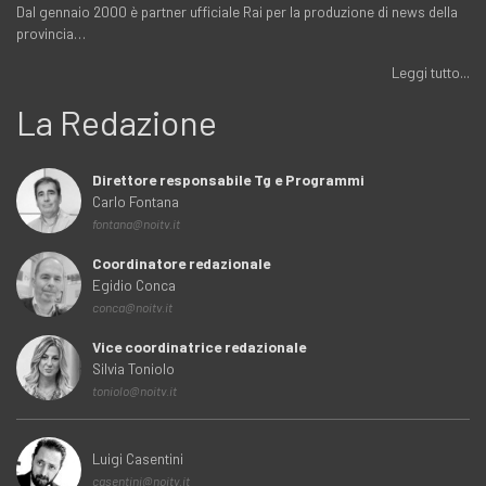
Dal gennaio 2000 è partner ufficiale Rai per la produzione di news della
provincia…
Leggi tutto...
La Redazione
Direttore responsabile Tg e Programmi
Carlo Fontana
fontana@noitv.it
Coordinatore redazionale
Egidio Conca
conca@noitv.it
Vice coordinatrice redazionale
Silvia Toniolo
toniolo@noitv.it
Luigi Casentini
casentini@noitv.it