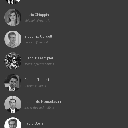
Cinzia Chiappini
chiappini@noitv.it
Giacomo Corsetti
corsetti@noitv.it
Gianni Maestripieri
maestripieri@noitv.it
Claudio Tanteri
tanteri@noitv.it
Leonardo Monselesan
monselesan@noitv.it
Paolo Stefanini