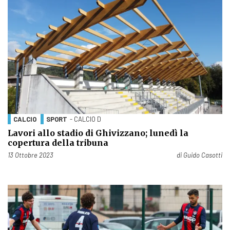
CALCIO
SPORT
- CALCIO D
Lavori allo stadio di Ghivizzano; lunedì la
copertura della tribuna
Pubblicato il
13 Ottobre 2023
di
Guido Casotti