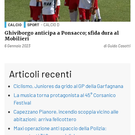
CALCIO
SPORT
- CALCIO D
Ghiviborgo anticipa a Ponsacco; sfida dura al
Mobilieri
Pubblicato il
6 Gennaio 2023
di
Guido Casotti
Articoli recenti
Ciclismo, Juniores da grido al GP della Garfagnana
La musica torna protagonista al 45° Corsanico
Festival
Capezzano Pianore, incendio scoppia vicino alle
abitazioni: arriva l’elicottero
Maxi operazione anti spaccio della Polizia: