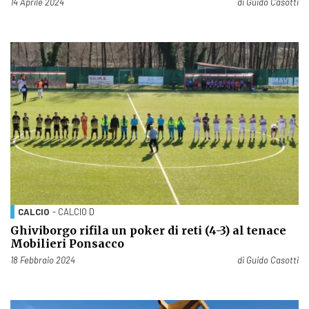
Pubblicato il
14 Aprile 2024
di
Guido Casotti
CALCIO
- CALCIO D
Ghiviborgo rifila un poker di reti (4-3) al tenace
Mobilieri Ponsacco
Pubblicato il
18 Febbraio 2024
di
Guido Casotti