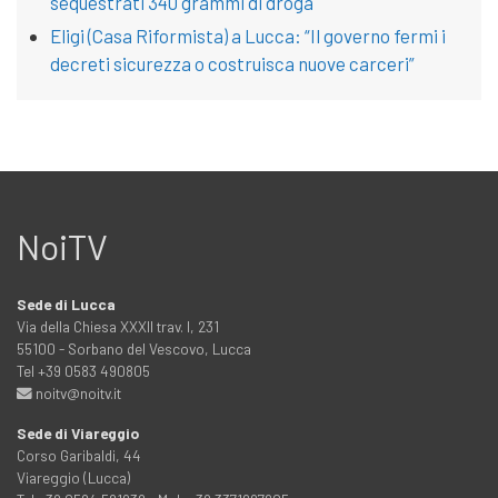
sequestrati 340 grammi di droga
Eligi (Casa Riformista) a Lucca: “Il governo fermi i
decreti sicurezza o costruisca nuove carceri”
NoiTV
Sede di Lucca
Via della Chiesa XXXII trav. I, 231
55100 - Sorbano del Vescovo, Lucca
Tel +39 0583 490805
noitv@noitv.it
Sede di Viareggio
Corso Garibaldi, 44
Viareggio (Lucca)