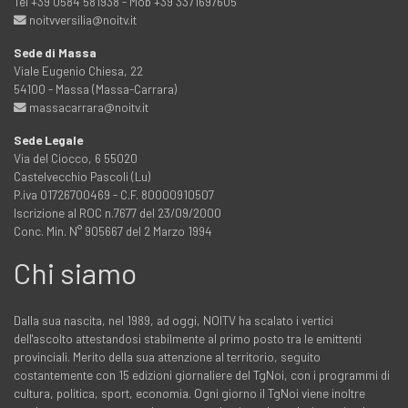
Tel +39 0584 581938 - Mob +39 3371697605
noitvversilia@noitv.it
Sede di Massa
Viale Eugenio Chiesa, 22
54100 - Massa (Massa-Carrara)
massacarrara@noitv.it
Sede Legale
Via del Ciocco, 6 55020
Castelvecchio Pascoli (Lu)
P.iva 01726700469 - C.F. 80000910507
Iscrizione al ROC n.7677 del 23/09/2000
Conc. Min. N° 905667 del 2 Marzo 1994
Chi siamo
Dalla sua nascita, nel 1989, ad oggi, NOITV ha scalato i vertici
dell'ascolto attestandosi stabilmente al primo posto tra le emittenti
provinciali. Merito della sua attenzione al territorio, seguito
costantemente con 15 edizioni giornaliere del TgNoi, con i programmi di
cultura, politica, sport, economia. Ogni giorno il TgNoi viene inoltre