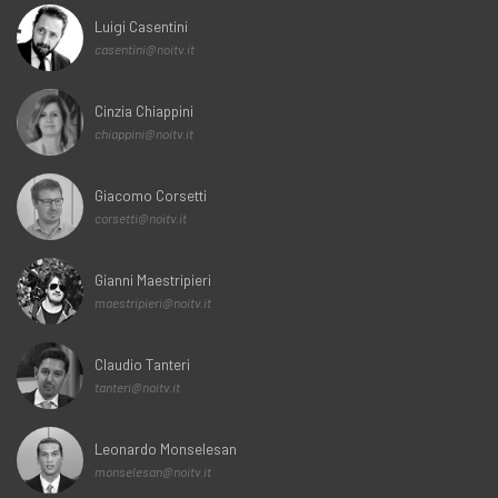
Luigi Casentini
casentini@noitv.it
Cinzia Chiappini
chiappini@noitv.it
Giacomo Corsetti
corsetti@noitv.it
Gianni Maestripieri
maestripieri@noitv.it
Claudio Tanteri
tanteri@noitv.it
Leonardo Monselesan
monselesan@noitv.it