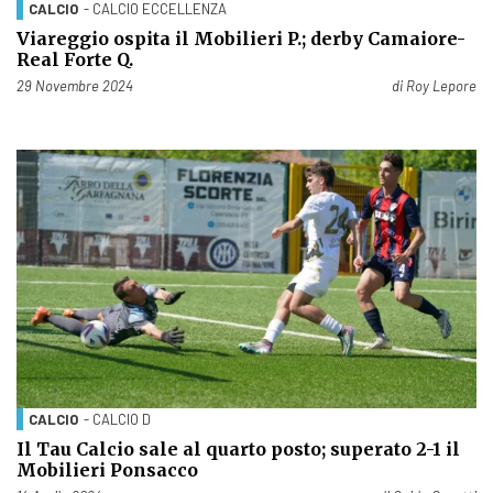
CALCIO
- CALCIO ECCELLENZA
Viareggio ospita il Mobilieri P.; derby Camaiore-
Real Forte Q.
Pubblicato il
29 Novembre 2024
di
Roy Lepore
CALCIO
- CALCIO D
Il Tau Calcio sale al quarto posto; superato 2-1 il
Mobilieri Ponsacco