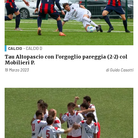
CALCIO
- CALCIO D
Tau Altopascio con l’orgoglio pareggia (2-2) col
Mobilieri P.
Pubblicato il
19 Marzo 2023
di
Guido Casotti