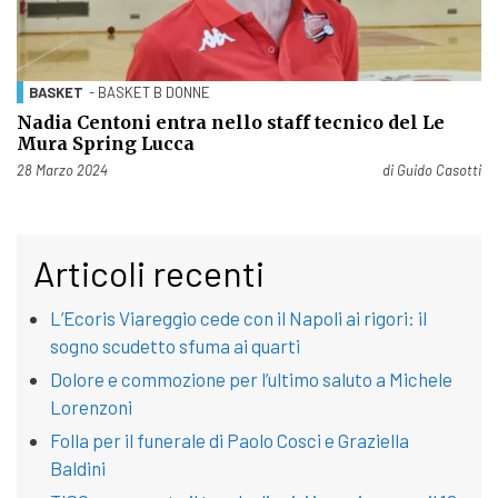
BASKET
- BASKET B DONNE
Nadia Centoni entra nello staff tecnico del Le
Mura Spring Lucca
Pubblicato il
28 Marzo 2024
di
Guido Casotti
Articoli recenti
L’Ecoris Viareggio cede con il Napoli ai rigori: il
sogno scudetto sfuma ai quarti
Dolore e commozione per l’ultimo saluto a Michele
Lorenzoni
Folla per il funerale di Paolo Cosci e Graziella
Baldini