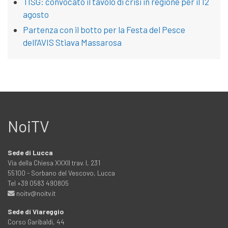
TISG: convocato il tavolo di crisi in regione per il 12
agosto
Partenza con il botto per la Festa del Pesce
dell’AVIS Stiava Massarosa
NoiTV
Sede di Lucca
Via della Chiesa XXXII trav. I, 231
55100 - Sorbano del Vescovo, Lucca
Tel +39 0583 490805
noitv@noitv.it
Sede di Viareggio
Corso Garibaldi, 44