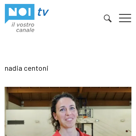
Vai al contenuto
nadia centoni