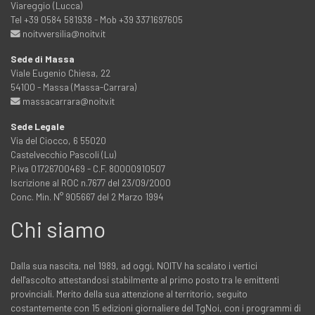
Viareggio (Lucca)
Tel +39 0584 581938 - Mob +39 3371697605
noitvversilia@noitv.it
Sede di Massa
Viale Eugenio Chiesa, 22
54100 - Massa (Massa-Carrara)
massacarrara@noitv.it
Sede Legale
Via del Ciocco, 6 55020
Castelvecchio Pascoli (Lu)
P.iva 01726700469 - C.F. 80000910507
Iscrizione al ROC n.7677 del 23/09/2000
Conc. Min. N° 905667 del 2 Marzo 1994
Chi siamo
Dalla sua nascita, nel 1989, ad oggi, NOITV ha scalato i vertici
dell'ascolto attestandosi stabilmente al primo posto tra le emittenti
provinciali. Merito della sua attenzione al territorio, seguito
costantemente con 15 edizioni giornaliere del TgNoi, con i programmi di