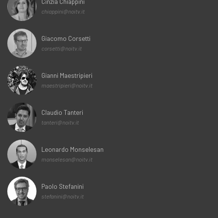
Cinzia Chiappini
chiappini@noitv.it
Giacomo Corsetti
corsetti@noitv.it
Gianni Maestripieri
maestripieri@noitv.it
Claudio Tanteri
tanteri@noitv.it
Leonardo Monselesan
monselesan@noitv.it
Paolo Stefanini
stefanini@noitv.it