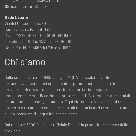
54100 - Massa (Massa-Carrara)
massacarrara@noitv.it
Sede Legale
Via del Ciocco, 6 55020
Castelvecchio Pascoli (Lu)
P.iva 01726700469 - C.F. 80000910507
Iscrizione al ROC n.7677 del 23/09/2000
Conc. Min. N° 905667 del 2 Marzo 1994
Chi siamo
Dalla sua nascita, nel 1989, ad oggi, NOITV ha scalato i vertici
dell'ascolto attestandosi stabilmente al primo posto tra le emittenti
provinciali. Merito della sua attenzione al territorio, seguito
costantemente con 15 edizioni giornaliere del TgNoi, con i programmi di
cultura, politica, sport, economia. Ogni giorno il TgNoi viene inoltre
prodotto e trasmesso anche per non udenti con la traduzione simultanea
di una interprete di lingua italiana dei segni.
Dal gennaio 2000 è partner ufficiale Rai per la produzione di news della
provincia…