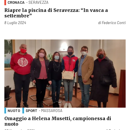
CRONACA
- SERAVEZZA
Riapre la piscina di Seravezza: “In vasca a
settembre”
Pubblicato il
8 Luglio 2024
di
Federico Conti
NUOTO
SPORT
- MASSAROSA
Omaggio a Helena Musetti, campionessa di
nuoto