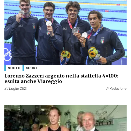
NUOTO
SPORT
Lorenzo Zazzeri argento nella staffetta 4×100:
esulta anche Viareggio
Pubblicato il
26 Luglio 2021
di
Redazione