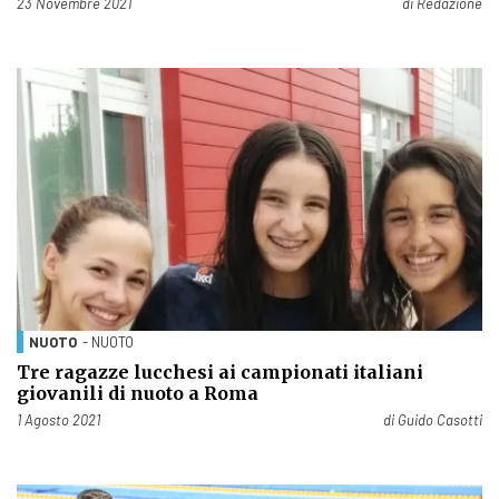
Pubblicato il
23 Novembre 2021
di
Redazione
NUOTO
- NUOTO
Tre ragazze lucchesi ai campionati italiani
giovanili di nuoto a Roma
Pubblicato il
1 Agosto 2021
di
Guido Casotti