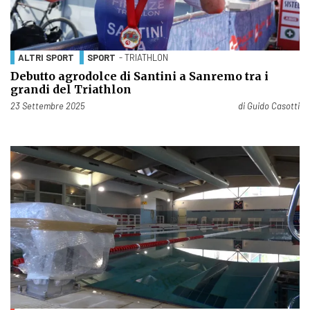
ALTRI SPORT
SPORT
- TRIATHLON
Debutto agrodolce di Santini a Sanremo tra i
grandi del Triathlon
Pubblicato il
23 Settembre 2025
di
Guido Casotti