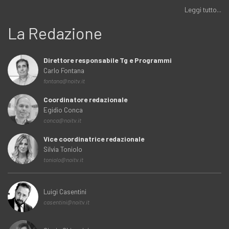
Leggi tutto...
La Redazione
Direttore responsabile Tg e Programmi
Carlo Fontana
fontana@noitv.it
Coordinatore redazionale
Egidio Conca
conca@noitv.it
Vice coordinatrice redazionale
Silvia Toniolo
toniolo@noitv.it
Luigi Casentini
casentini@noitv.it