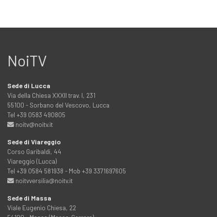
NoiTV
Sede di Lucca
Via della Chiesa XXXII trav. I, 231
55100 - Sorbano del Vescovo, Lucca
Tel +39 0583 490805
noitv@noitv.it
Sede di Viareggio
Corso Garibaldi, 44
Viareggio (Lucca)
Tel +39 0584 581938 - Mob +39 3371697605
noitvversilia@noitv.it
Sede di Massa
Viale Eugenio Chiesa, 22