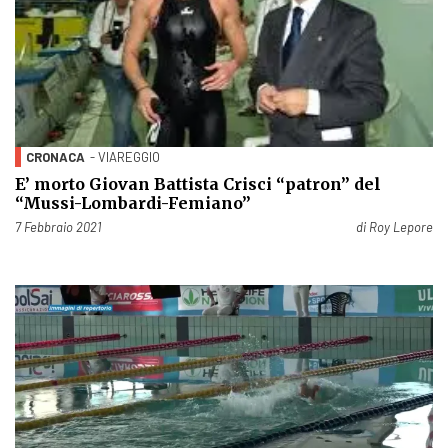
CRONACA
- VIAREGGIO
E’ morto Giovan Battista Crisci “patron” del
“Mussi-Lombardi-Femiano”
Pubblicato il
7 Febbraio 2021
di
Roy Lepore