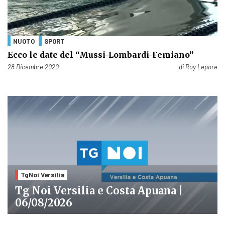
NUOTO
SPORT
Ecco le date del “Mussi-Lombardi-Femiano”
Pubblicato il
28 Dicembre 2020
di
Roy Lepore
TgNoi Versilia
Tg Noi Versilia e Costa Apuana |
06/08/2026