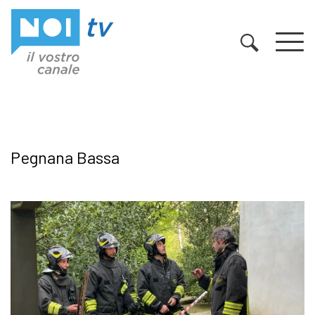
Vai al contenuto
Pegnana Bassa