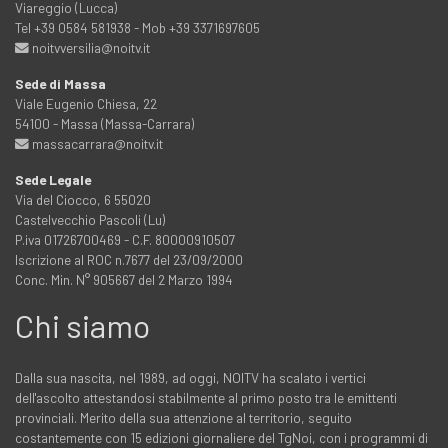
Viareggio (Lucca)
Tel +39 0584 581938 - Mob +39 3371697605
noitvversilia@noitv.it
Sede di Massa
Viale Eugenio Chiesa, 22
54100 - Massa (Massa-Carrara)
massacarrara@noitv.it
Sede Legale
Via del Ciocco, 6 55020
Castelvecchio Pascoli (Lu)
P.iva 01726700469 - C.F. 80000910507
Iscrizione al ROC n.7677 del 23/09/2000
Conc. Min. N° 905667 del 2 Marzo 1994
Chi siamo
Dalla sua nascita, nel 1989, ad oggi, NOITV ha scalato i vertici
dell'ascolto attestandosi stabilmente al primo posto tra le emittenti
provinciali. Merito della sua attenzione al territorio, seguito
costantemente con 15 edizioni giornaliere del TgNoi, con i programmi di