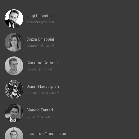
Luigi Casentini
casentini@noitv.it
Cinzia Chiappini
chiappini@noitv.it
Giacomo Corsetti
corsetti@noitv.it
Gianni Maestripieri
maestripieri@noitv.it
Claudio Tanteri
tanteri@noitv.it
Leonardo Monselesan