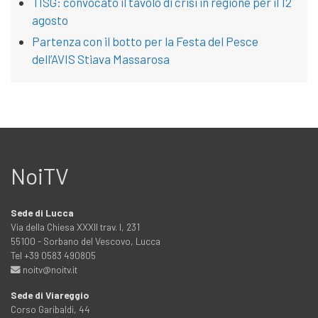
TISG: convocato il tavolo di crisi in regione per il 12
agosto
Partenza con il botto per la Festa del Pesce
dell’AVIS Stiava Massarosa
NoiTV
Sede di Lucca
Via della Chiesa XXXII trav. I, 231
55100 - Sorbano del Vescovo, Lucca
Tel +39 0583 490805
noitv@noitv.it
Sede di Viareggio
Corso Garibaldi, 44