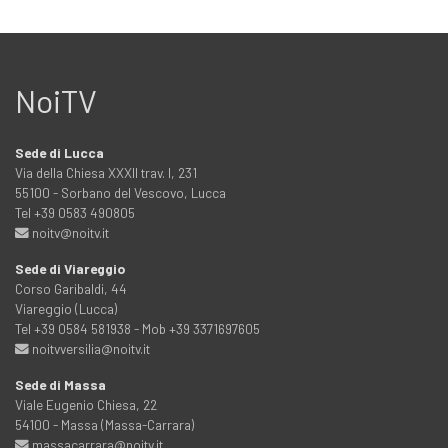
NoiTV
Sede di Lucca
Via della Chiesa XXXII trav. I, 231
55100 - Sorbano del Vescovo, Lucca
Tel +39 0583 490805
noitv@noitv.it
Sede di Viareggio
Corso Garibaldi, 44
Viareggio (Lucca)
Tel +39 0584 581938 - Mob +39 3371697605
noitvversilia@noitv.it
Sede di Massa
Viale Eugenio Chiesa, 22
54100 - Massa (Massa-Carrara)
massacarrara@noitv.it