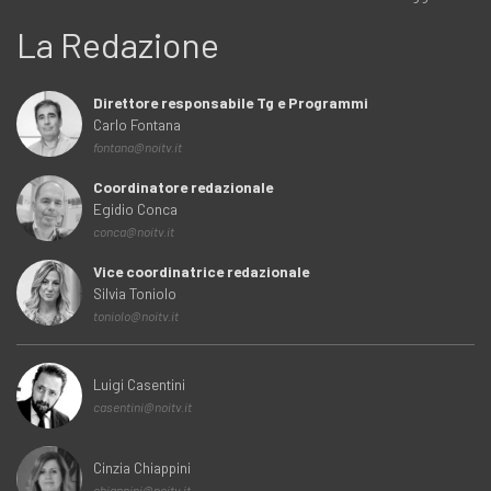
La Redazione
Direttore responsabile Tg e Programmi
Carlo Fontana
fontana@noitv.it
Coordinatore redazionale
Egidio Conca
conca@noitv.it
Vice coordinatrice redazionale
Silvia Toniolo
toniolo@noitv.it
Luigi Casentini
casentini@noitv.it
Cinzia Chiappini
chiappini@noitv.it