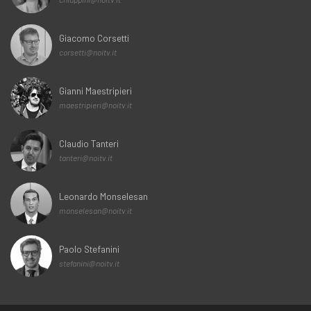
Giacomo Corsetti
corsetti@noitv.it
Gianni Maestripieri
maestripieri@noitv.it
Claudio Tanteri
tanteri@noitv.it
Leonardo Monselesan
monselesan@noitv.it
Paolo Stefanini
stefanini@noitv.it