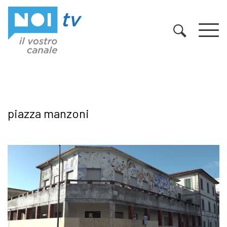
Vai al contenuto
piazza manzoni