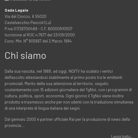
Sede Legale
Via del Ciocco, 6 55020
Castelvecchio Pascoli (Lu)
P.iva 01726700469 - C.F. 80000910507
Iscrizione al ROC n.7677 del 23/09/2000
Conc. Min. N° 905667 del 2 Marzo 1994
Chi siamo
Dalla sua nascita, nel 1989, ad oggi, NOITV ha scalato i vertici
dell'ascolto attestandosi stabilmente al primo posto tra le emittenti
provinciali. Merito della sua attenzione al territorio, seguito
costantemente con 15 edizioni giornaliere del TgNoi, con i programmi di
cultura, politica, sport, economia. Ogni giorno il TgNoi viene inoltre
prodotto e trasmesso anche per non udenti con la traduzione simultanea
di una interprete di lingua italiana dei segni.
Dal gennaio 2000 è partner ufficiale Rai per la produzione di news della
provincia…
Leggi tutto...