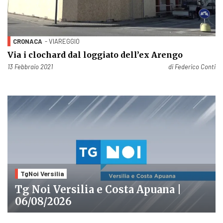
CRONACA
- VIAREGGIO
Via i clochard dal loggiato dell’ex Arengo
Pubblicato il
13 Febbraio 2021
di
Federico Conti
TgNoi Versilia
Tg Noi Versilia e Costa Apuana |
06/08/2026