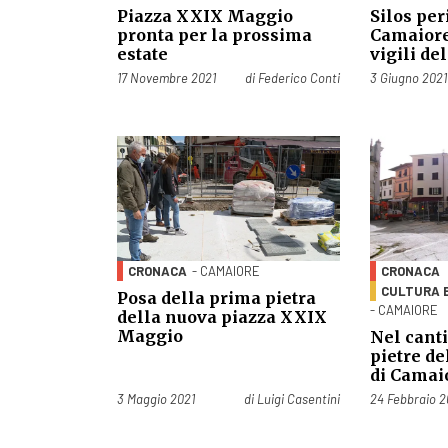
Piazza XXIX Maggio
Silos per
pronta per la prossima
Camaiore
estate
vigili de
Pubblicato il
Pubblicato il
17 Novembre 2021
di
Federico Conti
3 Giugno 2021
CRONACA
- CAMAIORE
CRONACA
CULTURA 
Posa della prima pietra
- CAMAIORE
della nuova piazza XXIX
Maggio
Nel cant
pietre d
di Camai
Pubblicato il
Pubblicato il
3 Maggio 2021
di
Luigi Casentini
24 Febbraio 2