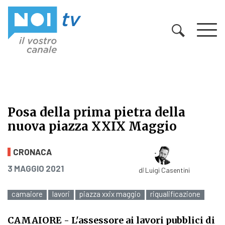
Vai al contenuto
Posa della prima pietra della
nuova piazza XXIX Maggio
Posa della prima pietra della nuo
CRONACA
PUBBLICATO IL
3 MAGGIO 2021
di
Luigi Casentini
camaiore
lavori
piazza xxix maggio
riqualificazione
CAMAIORE
- L'assessore ai lavori pubblici di