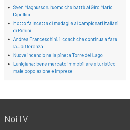
Sven Magnusson, l’uomo che battè al Giro Mario
Cipollini
Motto fa incetta di medaglie ai campionati italiani
di Rimini
Andrea Franceschini, il coach che continua a fare
la…differenza
Nuove incendio nella pineta Torre del Lago
Lunigiana: bene mercato immobiliare e turistico,
male popolazione e imprese
NoiTV