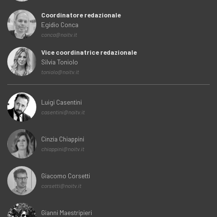
Coordinatore redazionale
Egidio Conca
conca@noitv.it
Vice coordinatrice redazionale
Silvia Toniolo
toniolo@noitv.it
Luigi Casentini
casentini@noitv.it
Cinzia Chiappini
chiappini@noitv.it
Giacomo Corsetti
corsetti@noitv.it
Gianni Maestripieri