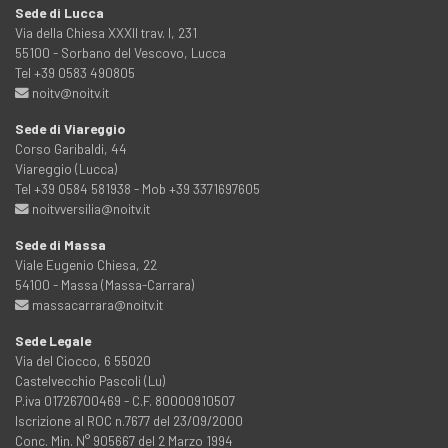
Sede di Lucca
Via della Chiesa XXXII trav. I, 231
55100 - Sorbano del Vescovo, Lucca
Tel +39 0583 490805
noitv@noitv.it
Sede di Viareggio
Corso Garibaldi, 44
Viareggio (Lucca)
Tel +39 0584 581938 - Mob +39 3371697605
noitvversilia@noitv.it
Sede di Massa
Viale Eugenio Chiesa, 22
54100 - Massa (Massa-Carrara)
massacarrara@noitv.it
Sede Legale
Via del Ciocco, 6 55020
Castelvecchio Pascoli (Lu)
P.iva 01726700469 - C.F. 80000910507
Iscrizione al ROC n.7677 del 23/09/2000
Conc. Min. N° 905667 del 2 Marzo 1994