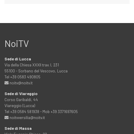
NoiTV
Sede di Lucca
Via della Chiesa XXXII trav. I, 231
55100 - Sorbano del Vescovo, Lucca
Tel +39 0583 490805
noitv@noitv.it
Sede di Viareggio
Corso Garibaldi, 44
Viareggio (Lucca)
Tel +39 0584 581938 - Mob +39 3371697605
noitvversilia@noitv.it
Sede di Massa