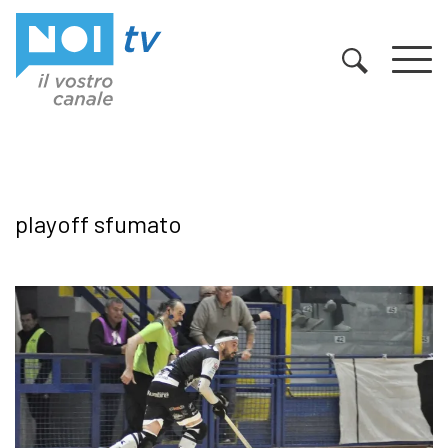
Vai al contenuto
playoff sfumato