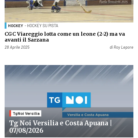
HOCKEY
- HOCKEY SU PISTA
CGC Viareggio lotta come un leone (2-2) ma va
avanti il Sarzana
Pubblicato il
28 Aprile 2025
di
Roy Lepore
TgNoi Versilia
Tg Noi Versilia e Costa Apuana |
07/08/2026