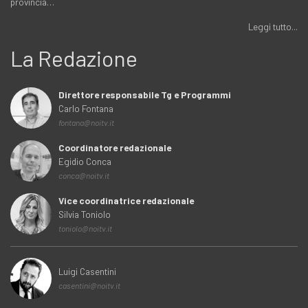
provincia…
Leggi tutto...
La Redazione
Direttore responsabile Tg e Programmi
Carlo Fontana
fontana@noitv.it
Coordinatore redazionale
Egidio Conca
conca@noitv.it
Vice coordinatrice redazionale
Silvia Toniolo
toniolo@noitv.it
Luigi Casentini
casentini@noitv.it