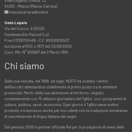
Viale Eugenio Chiesa, 22
54100 - Massa (Massa-Carrara)
massacarrara@noitv.it
Sede Legale
Via del Ciocco, 6 55020
Castelvecchio Pascoli (Lu)
P.iva 01726700469 - C.F. 80000910507
Iscrizione al ROC n.7677 del 23/09/2000
Conc. Min. N° 905667 del 2 Marzo 1994
Chi siamo
Dalla sua nascita, nel 1989, ad oggi, NOITV ha scalato i vertici
dell'ascolto attestandosi stabilmente al primo posto tra le emittenti
provinciali. Merito della sua attenzione al territorio, seguito
costantemente con 15 edizioni giornaliere del TgNoi, con i programmi di
cultura, politica, sport, economia. Ogni giorno il TgNoi viene inoltre
prodotto e trasmesso anche per non udenti con la traduzione simultanea
di una interprete di lingua italiana dei segni.
Dal gennaio 2000 è partner ufficiale Rai per la produzione di news della