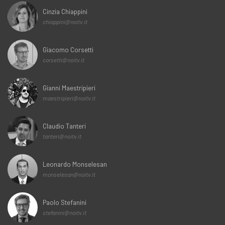
Cinzia Chiappini
chiappini@noitv.it
Giacomo Corsetti
corsetti@noitv.it
Gianni Maestripieri
maestripieri@noitv.it
Claudio Tanteri
tanteri@noitv.it
Leonardo Monselesan
monselesan@noitv.it
Paolo Stefanini
stefanini@noitv.it