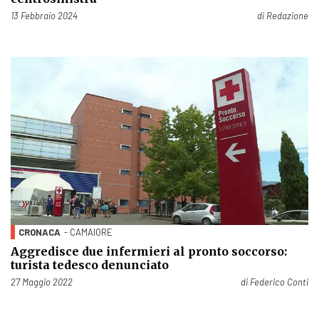
Pubblicato il
13 Febbraio 2024
di
Redazione
CRONACA
- CAMAIORE
Aggredisce due infermieri al pronto soccorso:
turista tedesco denunciato
Pubblicato il
27 Maggio 2022
di
Federico Conti