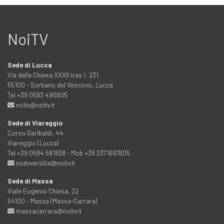
NoiTV
Sede di Lucca
Via della Chiesa XXXII trav. I, 231
55100 - Sorbano del Vescovo, Lucca
Tel +39 0583 490805
noitv@noitv.it
Sede di Viareggio
Corso Garibaldi, 44
Viareggio (Lucca)
Tel +39 0584 581938 - Mob +39 3371697605
noitvversilia@noitv.it
Sede di Massa
Viale Eugenio Chiesa, 22
54100 - Massa (Massa-Carrara)
massacarrara@noitv.it