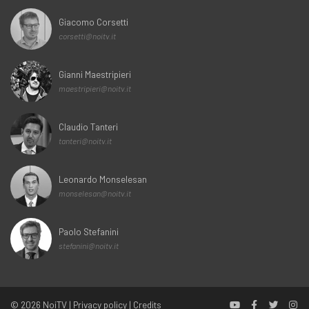
Giacomo Corsetti
corsetti@noitv.it
Gianni Maestripieri
maestripieri@noitv.it
Claudio Tanteri
tanteri@noitv.it
Leonardo Monselesan
monselesan@noitv.it
Paolo Stefanini
stefanini@noitv.it
© 2026
NoiTV
|
Privacy policy
|
Credits