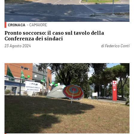
CRONACA
- CAMAIORE
Pronto soccorso: il caso sul tavolo della
Conferenza dei sindaci
Pubblicato il
23 Agosto 2024
di
Federico Conti