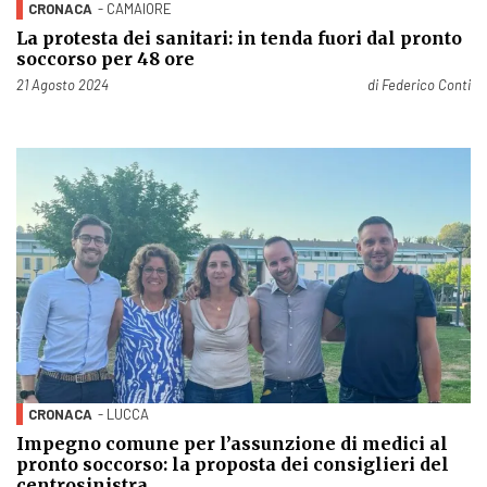
CRONACA
- CAMAIORE
La protesta dei sanitari: in tenda fuori dal pronto
soccorso per 48 ore
Pubblicato il
21 Agosto 2024
di
Federico Conti
CRONACA
- LUCCA
Impegno comune per l’assunzione di medici al
pronto soccorso: la proposta dei consiglieri del
centrosinistra