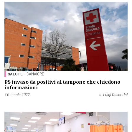
SALUTE
- CAMAIORE
PS invaso da positivi al tampone che chiedono
informazioni
Pubblicato il
7 Gennaio 2022
di
Luigi Casentini