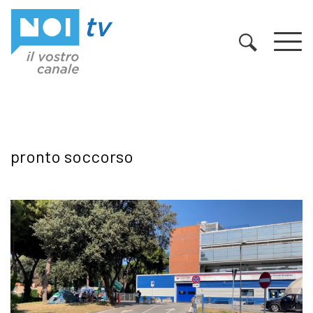
Vai al contenuto
pronto soccorso