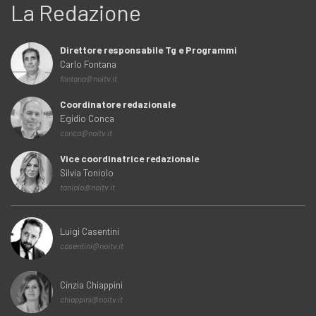
La Redazione
Direttore responsabile Tg e Programmi
Carlo Fontana
fontana@noitv.it
Coordinatore redazionale
Egidio Conca
conca@noitv.it
Vice coordinatrice redazionale
Silvia Toniolo
toniolo@noitv.it
Luigi Casentini
casentini@noitv.it
Cinzia Chiappini
chiappini@noitv.it