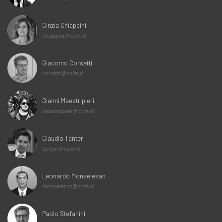
Cinzia Chiappini
chiappini@noitv.it
Giacomo Corsetti
corsetti@noitv.it
Gianni Maestripieri
maestripieri@noitv.it
Claudio Tanteri
tanteri@noitv.it
Leonardo Monselesan
monselesan@noitv.it
Paolo Stefanini