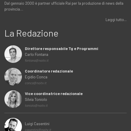
Dal gennaio 2000 è partner ufficiale Rai per la produzione di news della
provincia…
Leggi tutto...
La Redazione
Direttore responsabile Tg e Programmi
Carlo Fontana
fontana@noitv.it
Coordinatore redazionale
Egidio Conca
conca@noitv.it
Vice coordinatrice redazionale
Silvia Toniolo
toniolo@noitv.it
Luigi Casentini
casentini@noitv.it