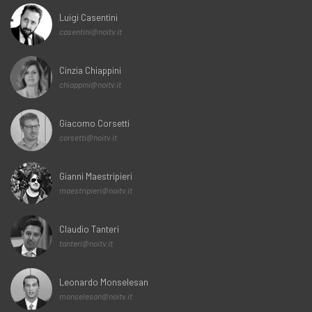
Luigi Casentini
casentini@noitv.it
Cinzia Chiappini
chiappini@noitv.it
Giacomo Corsetti
corsetti@noitv.it
Gianni Maestripieri
maestripieri@noitv.it
Claudio Tanteri
tanteri@noitv.it
Leonardo Monselesan
monselesan@noitv.it