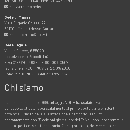
Tel +39 0584 581938 - Mob +39 3371697605
noitvversilia@noitv.it
Sede di Massa
Viale Eugenio Chiesa, 22
54100 - Massa (Massa-Carrara)
massacarrara@noitv.it
Sede Legale
Via del Ciocco, 6 55020
Castelvecchio Pascoli (Lu)
P.iva 01726700469 - C.F. 80000910507
Iscrizione al ROC n.7677 del 23/09/2000
Conc. Min. N° 905667 del 2 Marzo 1994
Chi siamo
Dalla sua nascita, nel 1989, ad oggi, NOITV ha scalato i vertici
dell'ascolto attestandosi stabilmente al primo posto tra le emittenti
provinciali. Merito della sua attenzione al territorio, seguito
costantemente con 15 edizioni giornaliere del TgNoi, con i programmi di
cultura, politica, sport, economia. Ogni giorno il TgNoi viene inoltre