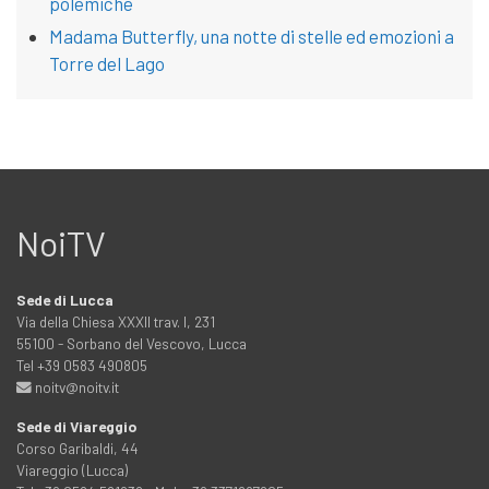
polemiche
Madama Butterfly, una notte di stelle ed emozioni a
Torre del Lago
NoiTV
Sede di Lucca
Via della Chiesa XXXII trav. I, 231
55100 - Sorbano del Vescovo, Lucca
Tel +39 0583 490805
noitv@noitv.it
Sede di Viareggio
Corso Garibaldi, 44
Viareggio (Lucca)