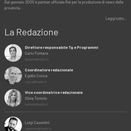
Dal gennaio 2000 è partner ufficiale Rai per la produzione di news della
provincia…
Leggi tutto...
La Redazione
Direttore responsabile Tg e Programmi
Carlo Fontana
fontana@noitv.it
Coordinatore redazionale
Egidio Conca
conca@noitv.it
Vice coordinatrice redazionale
Silvia Toniolo
toniolo@noitv.it
Luigi Casentini
casentini@noitv.it