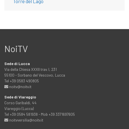
Torre del Lago
NoiTV
Sede di Lucca
Via della Chiesa XXXII trav. I, 231
55100 - Sorbano del Vescovo, Lucca
Tel +39 0583 490805
noitv@noitv.it
Sede di Viareggio
Corso Garibaldi, 44
Viareggio (Lucca)
Tel +39 0584 581938 - Mob +39 3371697605
noitvversilia@noitv.it