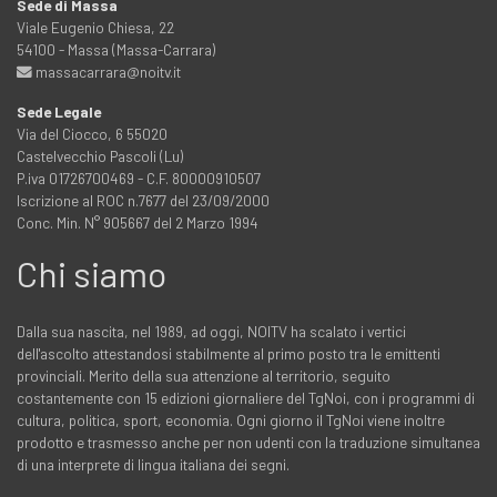
Sede di Massa
Viale Eugenio Chiesa, 22
54100 - Massa (Massa-Carrara)
massacarrara@noitv.it
Sede Legale
Via del Ciocco, 6 55020
Castelvecchio Pascoli (Lu)
P.iva 01726700469 - C.F. 80000910507
Iscrizione al ROC n.7677 del 23/09/2000
Conc. Min. N° 905667 del 2 Marzo 1994
Chi siamo
Dalla sua nascita, nel 1989, ad oggi, NOITV ha scalato i vertici
dell'ascolto attestandosi stabilmente al primo posto tra le emittenti
provinciali. Merito della sua attenzione al territorio, seguito
costantemente con 15 edizioni giornaliere del TgNoi, con i programmi di
cultura, politica, sport, economia. Ogni giorno il TgNoi viene inoltre
prodotto e trasmesso anche per non udenti con la traduzione simultanea
di una interprete di lingua italiana dei segni.