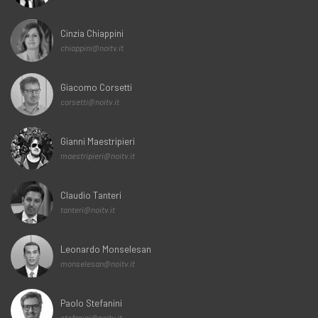
Cinzia Chiappini
chiappini@noitv.it
Giacomo Corsetti
corsetti@noitv.it
Gianni Maestripieri
maestripieri@noitv.it
Claudio Tanteri
tanteri@noitv.it
Leonardo Monselesan
monselesan@noitv.it
Paolo Stefanini
stefanini@noitv.it