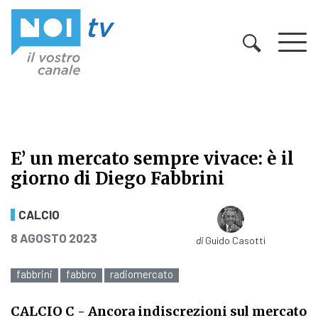
Vai al contenuto
E’ un mercato sempre vivace: è il
giorno di Diego Fabbrini
E’ un mercato sempre vivace: è il g
CALCIO
PUBBLICATO IL
8 AGOSTO 2023
di
Guido Casotti
fabbrini
fabbro
radiomercato
CALCIO C
- Ancora indiscrezioni sul mercato