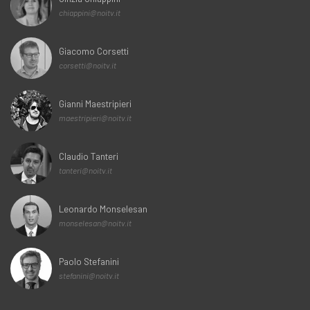
chiappini@noitv.it
Giacomo Corsetti
corsetti@noitv.it
Gianni Maestripieri
maestripieri@noitv.it
Claudio Tanteri
tanteri@noitv.it
Leonardo Monselesan
monselesan@noitv.it
Paolo Stefanini
stefanini@noitv.it