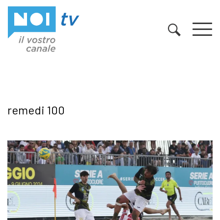
Vai al contenuto
remedi 100