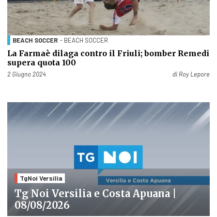
BEACH SOCCER
- BEACH SOCCER
La Farmaè dilaga contro il Friuli; bomber Remedi
supera quota 100
Pubblicato il
2 Giugno 2024
di
Roy Lepore
TgNoi Versilia
Tg Noi Versilia e Costa Apuana |
08/08/2026