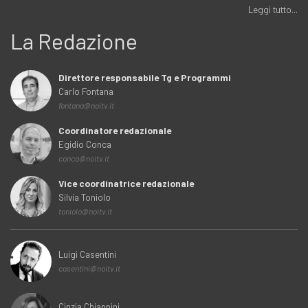
Leggi tutto...
La Redazione
Direttore responsabile Tg e Programmi
Carlo Fontana
fontana@noitv.it
Coordinatore redazionale
Egidio Conca
conca@noitv.it
Vice coordinatrice redazionale
Silvia Toniolo
toniolo@noitv.it
Luigi Casentini
casentini@noitv.it
Cinzia Chiappini