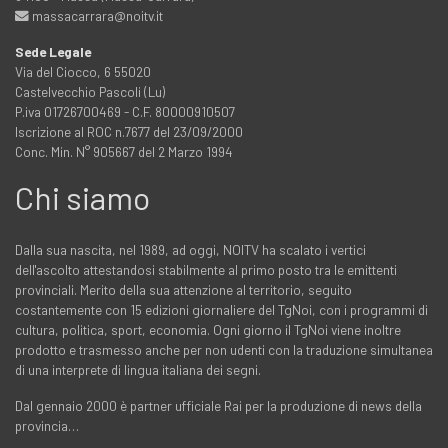
massacarrara@noitv.it
Sede Legale
Via del Ciocco, 6 55020
Castelvecchio Pascoli (Lu)
P.iva 01726700469 - C.F. 80000910507
Iscrizione al ROC n.7677 del 23/09/2000
Conc. Min. N° 905667 del 2 Marzo 1994
Chi siamo
Dalla sua nascita, nel 1989, ad oggi, NOITV ha scalato i vertici
dell'ascolto attestandosi stabilmente al primo posto tra le emittenti
provinciali. Merito della sua attenzione al territorio, seguito
costantemente con 15 edizioni giornaliere del TgNoi, con i programmi di
cultura, politica, sport, economia. Ogni giorno il TgNoi viene inoltre
prodotto e trasmesso anche per non udenti con la traduzione simultanea
di una interprete di lingua italiana dei segni.
Dal gennaio 2000 è partner ufficiale Rai per la produzione di news della
provincia…