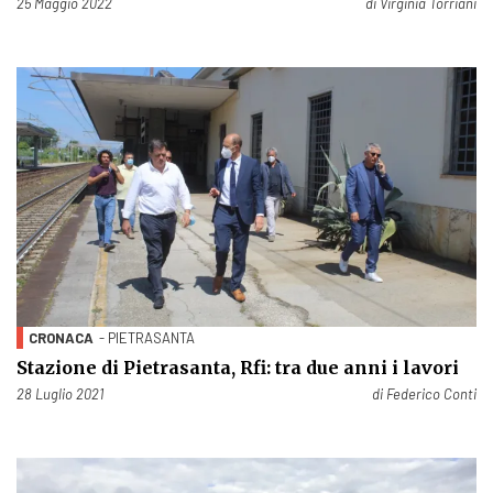
Pubblicato il
25 Maggio 2022
di
Virginia Torriani
CRONACA
- PIETRASANTA
Stazione di Pietrasanta, Rfi: tra due anni i lavori
Pubblicato il
28 Luglio 2021
di
Federico Conti