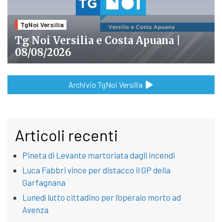
TgNoi Versilia
Tg Noi Versilia e Costa Apuana |
08/08/2026
Archivio TgNoi Versilia
Articoli recenti
Pineta di Levante martoriata dagli incendi
Luca Fabbri vince per distacco il GP della
Garfagnana
Lunedì lutto cittadino per l’operaio morto ad
Avenza