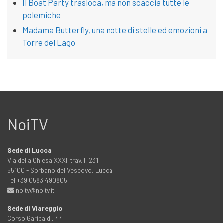
Il Boat Party trasloca, ma non scaccia tutte le
polemiche
Madama Butterfly, una notte di stelle ed emozioni a
Torre del Lago
NoiTV
Sede di Lucca
Via della Chiesa XXXII trav. I, 231
55100 - Sorbano del Vescovo, Lucca
Tel +39 0583 490805
noitv@noitv.it
Sede di Viareggio
Corso Garibaldi, 44