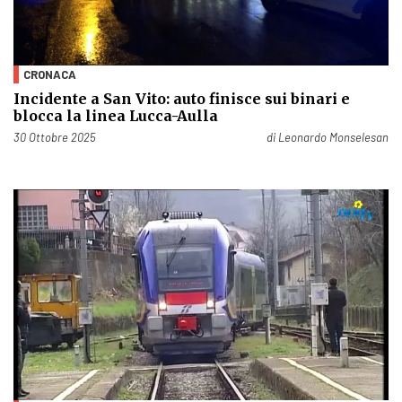
CRONACA
Incidente a San Vito: auto finisce sui binari e
blocca la linea Lucca-Aulla
Pubblicato il
30 Ottobre 2025
di
Leonardo Monselesan