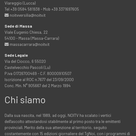
Viareggio (Lucca)
Tel +39 0584 581938 - Mob +39 3371697605
noitvversilia@noitv.it
Sede di Massa
Viale Eugenio Chiesa, 22
54100 - Massa (Massa-Carrara)
massacarrara@noitv.it
Sede Legale
Via del Ciocco, 6 55020
Castelvecchio Pascoli (Lu)
P.iva 01726700469 - C.F. 80000910507
Iscrizione al ROC n.7677 del 23/09/2000
Conc. Min. N° 905667 del 2 Marzo 1994
Chi siamo
Dalla sua nascita, nel 1989, ad oggi, NOITV ha scalato i vertici
dell'ascolto attestandosi stabilmente al primo posto tra le emittenti
provinciali. Merito della sua attenzione al territorio, seguito
costantemente con 15 edizioni giornaliere del TgNoi, con i programmi di