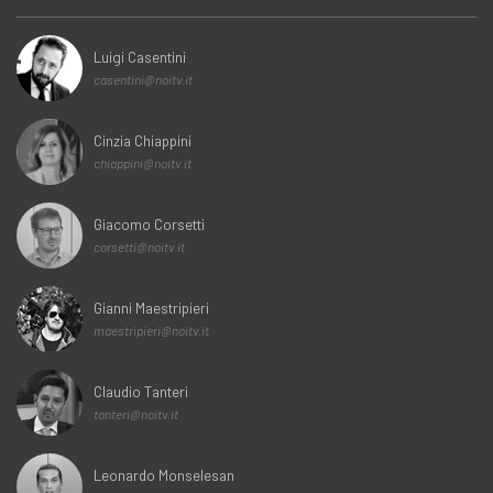
Luigi Casentini
casentini@noitv.it
Cinzia Chiappini
chiappini@noitv.it
Giacomo Corsetti
corsetti@noitv.it
Gianni Maestripieri
maestripieri@noitv.it
Claudio Tanteri
tanteri@noitv.it
Leonardo Monselesan