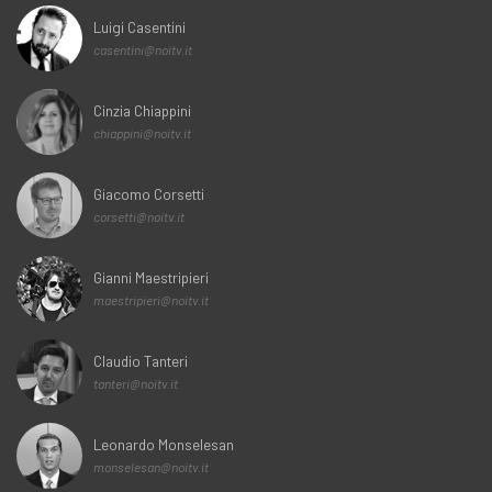
Luigi Casentini
casentini@noitv.it
Cinzia Chiappini
chiappini@noitv.it
Giacomo Corsetti
corsetti@noitv.it
Gianni Maestripieri
maestripieri@noitv.it
Claudio Tanteri
tanteri@noitv.it
Leonardo Monselesan
monselesan@noitv.it