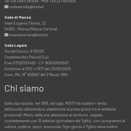
Tel +39 0584 581938 - Mob +39 3371697605
noitvversilia@noitv.it
Sede di Massa
Viale Eugenio Chiesa, 22
54100 - Massa (Massa-Carrara)
massacarrara@noitv.it
Sede Legale
Via del Ciocco, 6 55020
Castelvecchio Pascoli (Lu)
P.iva 01726700469 - C.F. 80000910507
Iscrizione al ROC n.7677 del 23/09/2000
Conc. Min. N° 905667 del 2 Marzo 1994
Chi siamo
Dalla sua nascita, nel 1989, ad oggi, NOITV ha scalato i vertici
dell'ascolto attestandosi stabilmente al primo posto tra le emittenti
provinciali. Merito della sua attenzione al territorio, seguito
costantemente con 15 edizioni giornaliere del TgNoi, con i programmi di
cultura, politica, sport, economia. Ogni giorno il TgNoi viene inoltre