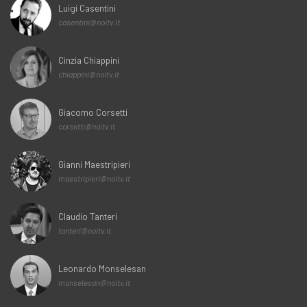
Luigi Casentini
casentini@noitv.it
Cinzia Chiappini
chiappini@noitv.it
Giacomo Corsetti
corsetti@noitv.it
Gianni Maestripieri
maestripieri@noitv.it
Claudio Tanteri
tanteri@noitv.it
Leonardo Monselesan
monselesan@noitv.it