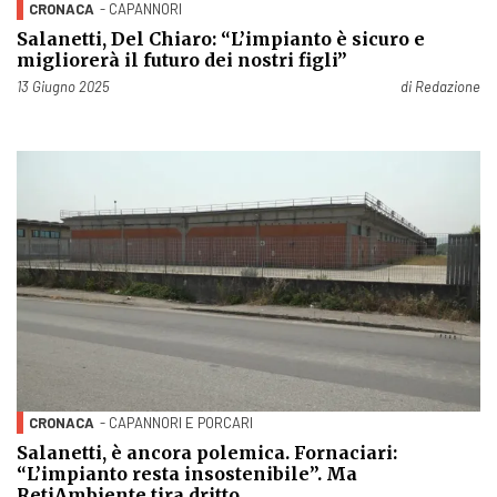
CRONACA
- CAPANNORI
Salanetti, Del Chiaro: “L’impianto è sicuro e
migliorerà il futuro dei nostri figli”
Pubblicato il
13 Giugno 2025
di
Redazione
CRONACA
- CAPANNORI E PORCARI
Salanetti, è ancora polemica. Fornaciari:
“L’impianto resta insostenibile”. Ma
RetiAmbiente tira dritto