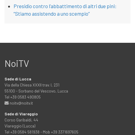
Presidio contro l’abbattimento di altri due pini:
“Stiamo assistendo a uno scempio”
NoiTV
Sede di Lucca
Via della Chiesa XXXII trav. I, 231
55100 - Sorbano del Vescovo, Lucca
Tel +39 0583 490805
noitv@noitv.it
Sede di Viareggio
Corso Garibaldi, 44
Viareggio (Lucca)
Tel +39 0584 581938 - Mob +39 3371697605