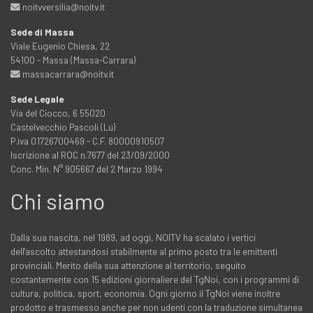
noitvversilia@noitv.it
Sede di Massa
Viale Eugenio Chiesa, 22
54100 - Massa (Massa-Carrara)
massacarrara@noitv.it
Sede Legale
Via del Ciocco, 6 55020
Castelvecchio Pascoli (Lu)
P.iva 01726700469 - C.F. 80000910507
Iscrizione al ROC n.7677 del 23/09/2000
Conc. Min. N° 905667 del 2 Marzo 1994
Chi siamo
Dalla sua nascita, nel 1989, ad oggi, NOITV ha scalato i vertici
dell'ascolto attestandosi stabilmente al primo posto tra le emittenti
provinciali. Merito della sua attenzione al territorio, seguito
costantemente con 15 edizioni giornaliere del TgNoi, con i programmi di
cultura, politica, sport, economia. Ogni giorno il TgNoi viene inoltre
prodotto e trasmesso anche per non udenti con la traduzione simultanea