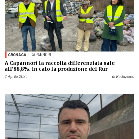
CRONACA
- CAPANNORI
A Capannori la raccolta differenziata sale
all’88,8%. In calo la produzione del Rur
Pubblicato il
2 Aprile 2025
di
Redazione