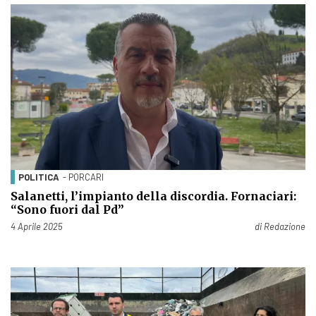
POLITICA
- PORCARI
Salanetti, l’impianto della discordia. Fornaciari:
“Sono fuori dal Pd”
Pubblicato il
4 Aprile 2025
di
Redazione