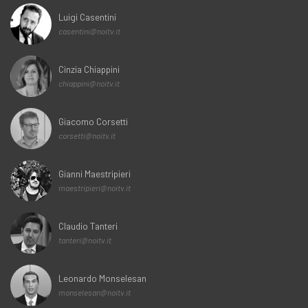
Luigi Casentini
casentini@noitv.it
Cinzia Chiappini
chiappini@noitv.it
Giacomo Corsetti
corsetti@noitv.it
Gianni Maestripieri
maestripieri@noitv.it
Claudio Tanteri
tanteri@noitv.it
Leonardo Monselesan
monselesan@noitv.it