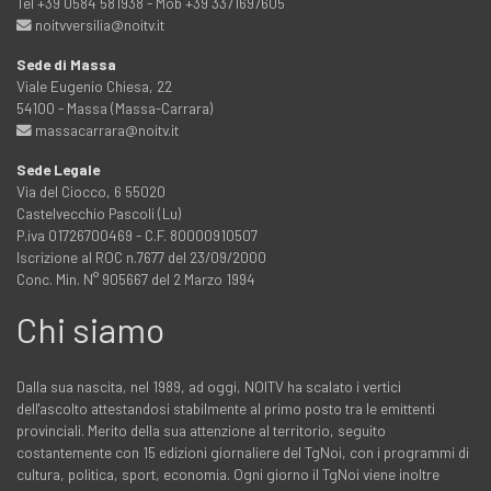
Tel +39 0584 581938 - Mob +39 3371697605
noitvversilia@noitv.it
Sede di Massa
Viale Eugenio Chiesa, 22
54100 - Massa (Massa-Carrara)
massacarrara@noitv.it
Sede Legale
Via del Ciocco, 6 55020
Castelvecchio Pascoli (Lu)
P.iva 01726700469 - C.F. 80000910507
Iscrizione al ROC n.7677 del 23/09/2000
Conc. Min. N° 905667 del 2 Marzo 1994
Chi siamo
Dalla sua nascita, nel 1989, ad oggi, NOITV ha scalato i vertici
dell'ascolto attestandosi stabilmente al primo posto tra le emittenti
provinciali. Merito della sua attenzione al territorio, seguito
costantemente con 15 edizioni giornaliere del TgNoi, con i programmi di
cultura, politica, sport, economia. Ogni giorno il TgNoi viene inoltre