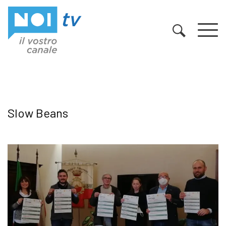
Vai al contenuto
Slow Beans