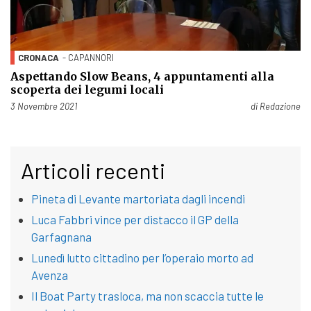
CRONACA
- CAPANNORI
Aspettando Slow Beans, 4 appuntamenti alla
scoperta dei legumi locali
Pubblicato il
3 Novembre 2021
di
Redazione
Articoli recenti
Pineta di Levante martoriata dagli incendi
Luca Fabbri vince per distacco il GP della
Garfagnana
Lunedì lutto cittadino per l’operaio morto ad
Avenza
Il Boat Party trasloca, ma non scaccia tutte le