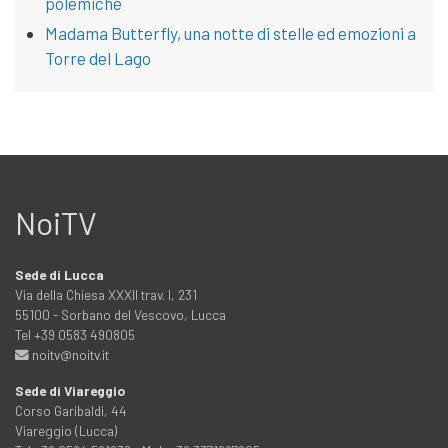
polemiche
Madama Butterfly, una notte di stelle ed emozioni a
Torre del Lago
NoiTV
Sede di Lucca
Via della Chiesa XXXII trav. I, 231
55100 - Sorbano del Vescovo, Lucca
Tel +39 0583 490805
noitv@noitv.it
Sede di Viareggio
Corso Garibaldi, 44
Viareggio (Lucca)