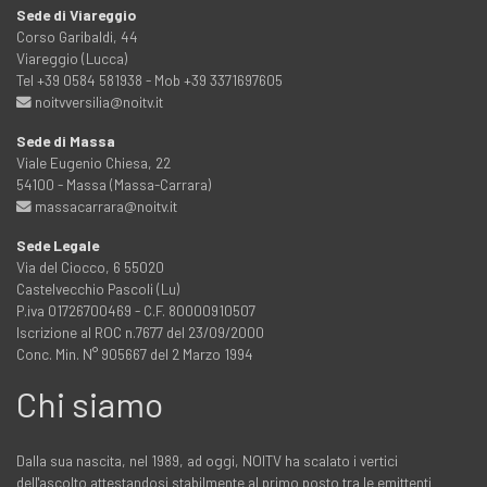
Sede di Viareggio
Corso Garibaldi, 44
Viareggio (Lucca)
Tel +39 0584 581938 - Mob +39 3371697605
noitvversilia@noitv.it
Sede di Massa
Viale Eugenio Chiesa, 22
54100 - Massa (Massa-Carrara)
massacarrara@noitv.it
Sede Legale
Via del Ciocco, 6 55020
Castelvecchio Pascoli (Lu)
P.iva 01726700469 - C.F. 80000910507
Iscrizione al ROC n.7677 del 23/09/2000
Conc. Min. N° 905667 del 2 Marzo 1994
Chi siamo
Dalla sua nascita, nel 1989, ad oggi, NOITV ha scalato i vertici
dell'ascolto attestandosi stabilmente al primo posto tra le emittenti