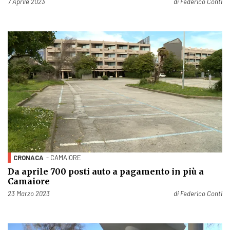
Pubblicato il
7 Aprile 2023
di
Federico Conti
CRONACA
- CAMAIORE
Da aprile 700 posti auto a pagamento in più a
Camaiore
Pubblicato il
23 Marzo 2023
di
Federico Conti