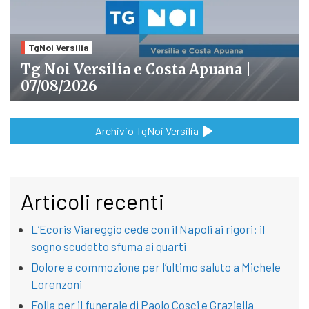
TgNoi Versilia
Tg Noi Versilia e Costa Apuana |
07/08/2026
Archivio TgNoi Versilia
Articoli recenti
L’Ecoris Viareggio cede con il Napoli ai rigori: il
sogno scudetto sfuma ai quarti
Dolore e commozione per l’ultimo saluto a Michele
Lorenzoni
Folla per il funerale di Paolo Cosci e Graziella