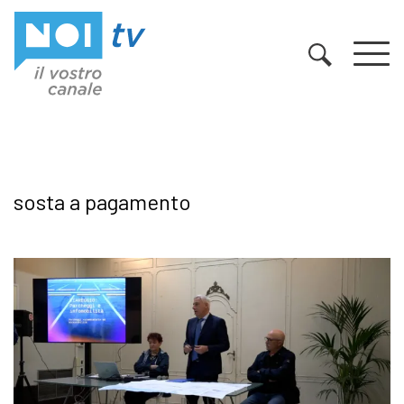
Vai al contenuto
sosta a pagamento