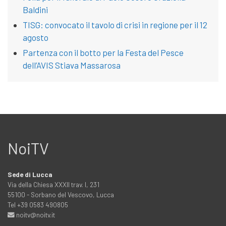
Baldini
TISG: convocato il tavolo di crisi in regione per il 12
agosto
Partenza con il botto per la Festa del Pesce
dell’AVIS Stiava Massarosa
NoiTV
Sede di Lucca
Via della Chiesa XXXII trav. I, 231
55100 - Sorbano del Vescovo, Lucca
Tel +39 0583 490805
noitv@noitv.it