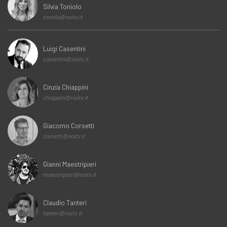
Silvia Toniolo
toniolo@noitv.it
Luigi Casentini
casentini@noitv.it
Cinzia Chiappini
chiappini@noitv.it
Giacomo Corsetti
corsetti@noitv.it
Gianni Maestripieri
maestripieri@noitv.it
Claudio Tanteri
tanteri@noitv.it