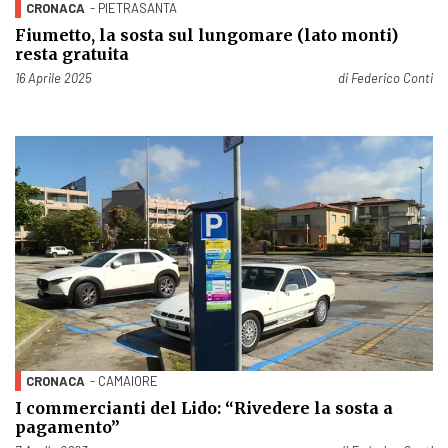
CRONACA
- PIETRASANTA
Fiumetto, la sosta sul lungomare (lato monti)
resta gratuita
Pubblicato il
16 Aprile 2025
di
Federico Conti
CRONACA
- CAMAIORE
I commercianti del Lido: “Rivedere la sosta a
pagamento”