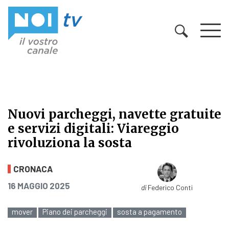
Vai al contenuto
Nuovi parcheggi, navette gratuite
e servizi digitali: Viareggio
rivoluziona la sosta
Nuovi parcheggi, navette gratuite e 
CRONACA
PUBBLICATO IL
16 MAGGIO 2025
di
Federico Conti
mover
Piano dei parcheggi
sosta a pagamento