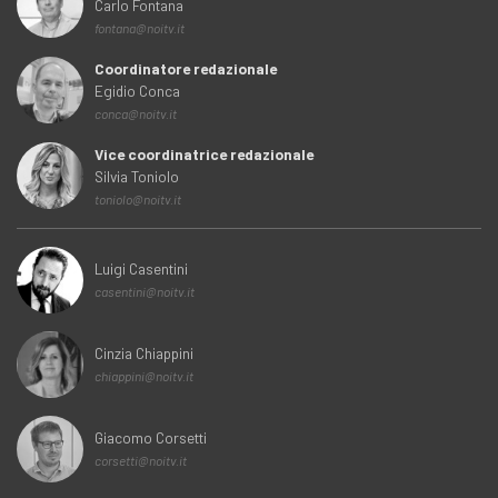
Carlo Fontana
fontana@noitv.it
Coordinatore redazionale
Egidio Conca
conca@noitv.it
Vice coordinatrice redazionale
Silvia Toniolo
toniolo@noitv.it
Luigi Casentini
casentini@noitv.it
Cinzia Chiappini
chiappini@noitv.it
Giacomo Corsetti
corsetti@noitv.it