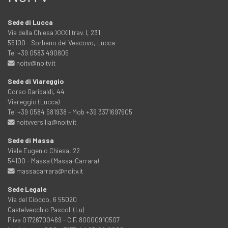
Sede di Lucca
Via della Chiesa XXXII trav. I, 231
55100 - Sorbano del Vescovo, Lucca
Tel +39 0583 490805
noitv@noitv.it
Sede di Viareggio
Corso Garibaldi, 44
Viareggio (Lucca)
Tel +39 0584 581938 - Mob +39 3371697605
noitvversilia@noitv.it
Sede di Massa
Viale Eugenio Chiesa, 22
54100 - Massa (Massa-Carrara)
massacarrara@noitv.it
Sede Legale
Via del Ciocco, 6 55020
Castelvecchio Pascoli (Lu)
P.iva 01726700469 - C.F. 80000910507