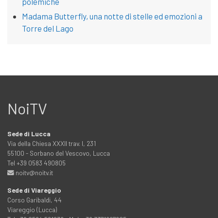
polemiche
Madama Butterfly, una notte di stelle ed emozioni a
Torre del Lago
NoiTV
Sede di Lucca
Via della Chiesa XXXII trav. I, 231
55100 - Sorbano del Vescovo, Lucca
Tel +39 0583 490805
noitv@noitv.it
Sede di Viareggio
Corso Garibaldi, 44
Viareggio (Lucca)