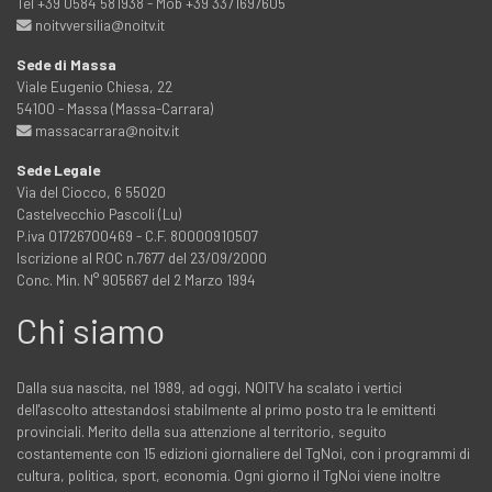
Tel +39 0584 581938 - Mob +39 3371697605
noitvversilia@noitv.it
Sede di Massa
Viale Eugenio Chiesa, 22
54100 - Massa (Massa-Carrara)
massacarrara@noitv.it
Sede Legale
Via del Ciocco, 6 55020
Castelvecchio Pascoli (Lu)
P.iva 01726700469 - C.F. 80000910507
Iscrizione al ROC n.7677 del 23/09/2000
Conc. Min. N° 905667 del 2 Marzo 1994
Chi siamo
Dalla sua nascita, nel 1989, ad oggi, NOITV ha scalato i vertici
dell'ascolto attestandosi stabilmente al primo posto tra le emittenti
provinciali. Merito della sua attenzione al territorio, seguito
costantemente con 15 edizioni giornaliere del TgNoi, con i programmi di
cultura, politica, sport, economia. Ogni giorno il TgNoi viene inoltre