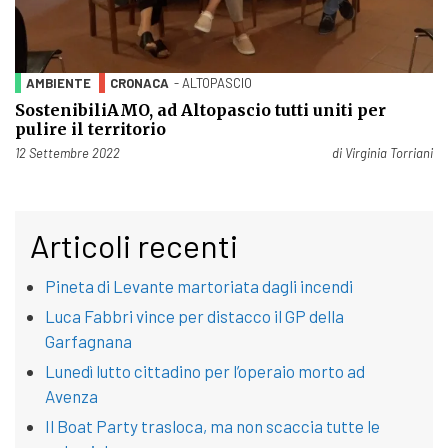
AMBIENTE
CRONACA
- ALTOPASCIO
SostenibiliAMO, ad Altopascio tutti uniti per
pulire il territorio
Pubblicato il
12 Settembre 2022
di
Virginia Torriani
Articoli recenti
Pineta di Levante martoriata dagli incendi
Luca Fabbri vince per distacco il GP della
Garfagnana
Lunedì lutto cittadino per l’operaio morto ad
Avenza
Il Boat Party trasloca, ma non scaccia tutte le