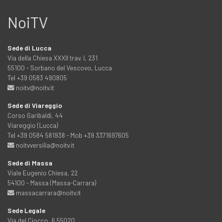
NoiTV
Sede di Lucca
Via della Chiesa XXXII trav. I, 231
55100 - Sorbano del Vescovo, Lucca
Tel +39 0583 490805
noitv@noitv.it
Sede di Viareggio
Corso Garibaldi, 44
Viareggio (Lucca)
Tel +39 0584 581938 - Mob +39 3371697605
noitvversilia@noitv.it
Sede di Massa
Viale Eugenio Chiesa, 22
54100 - Massa (Massa-Carrara)
massacarrara@noitv.it
Sede Legale
Via del Ciocco, 6 55020