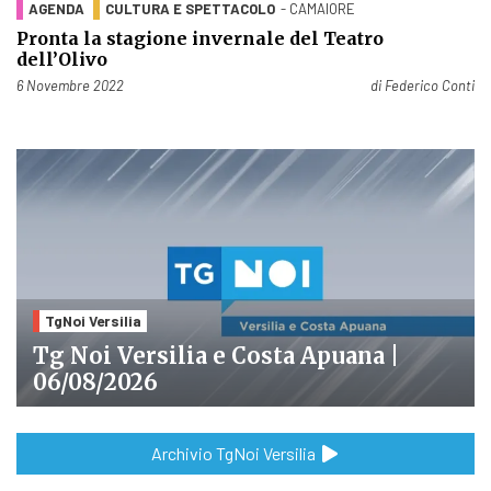
AGENDA
CULTURA E SPETTACOLO
- CAMAIORE
Pronta la stagione invernale del Teatro
dell’Olivo
Pubblicato il
6 Novembre 2022
di
Federico Conti
TgNoi Versilia
Tg Noi Versilia e Costa Apuana |
06/08/2026
Archivio TgNoi Versilia