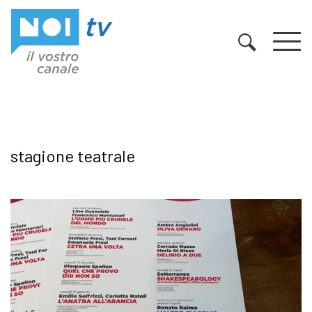
Vai al contenuto
stagione teatrale