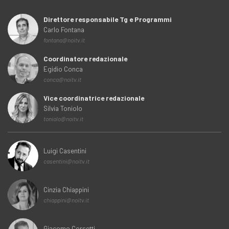
Direttore responsabile Tg e Programmi
Carlo Fontana
fontana@noitv.it
Coordinatore redazionale
Egidio Conca
conca@noitv.it
Vice coordinatrice redazionale
Silvia Toniolo
toniolo@noitv.it
Luigi Casentini
casentini@noitv.it
Cinzia Chiappini
chiappini@noitv.it
Giacomo Corsetti