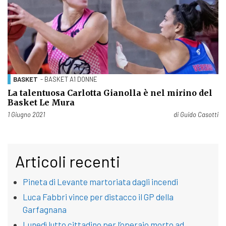
BASKET
- BASKET A1 DONNE
La talentuosa Carlotta Gianolla è nel mirino del
Basket Le Mura
Pubblicato il
1 Giugno 2021
di
Guido Casotti
Articoli recenti
Pineta di Levante martoriata dagli incendi
Luca Fabbri vince per distacco il GP della
Garfagnana
Lunedì lutto cittadino per l’operaio morto ad