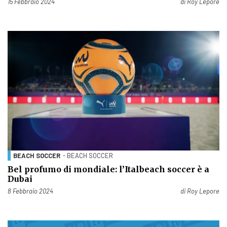
Pubblicato il
15 Febbraio 2024
di
Roy Lepore
BEACH SOCCER
- BEACH SOCCER
Bel profumo di mondiale: l’Italbeach soccer è a
Dubai
Pubblicato il
8 Febbraio 2024
di
Roy Lepore