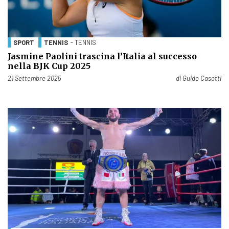
SPORT
TENNIS
- TENNIS
Jasmine Paolini trascina l’Italia al successo
nella BJK Cup 2025
Pubblicato il
21 Settembre 2025
di
Guido Casotti