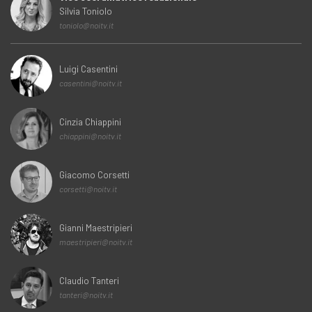
Silvia Toniolo
toniolo@noitv.it
Luigi Casentini
casentini@noitv.it
Cinzia Chiappini
chiappini@noitv.it
Giacomo Corsetti
corsetti@noitv.it
Gianni Maestripieri
maestripieri@noitv.it
Claudio Tanteri
tanteri@noitv.it