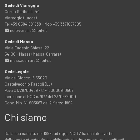
Sede di Viareggio
Corso Garibaldi, 44
Viareggio (Lucca)
Tel +39 0584 581938 - Mob +39 3371697605
noitvversilia@noitv.it
Sede di Massa
Viale Eugenio Chiesa, 22
54100 - Massa (Massa-Carrara)
massacarrara@noitv.it
Sede Legale
Via del Ciocco, 6 55020
Castelvecchio Pascoli (Lu)
P.iva 01726700469 - C.F. 80000910507
Iscrizione al ROC n.7677 del 23/09/2000
Conc. Min. N° 905667 del 2 Marzo 1994
Chi siamo
Dalla sua nascita, nel 1989, ad oggi, NOITV ha scalato i vertici
dell'ascolto attestandosi stabilmente al primo posto tra le emittenti