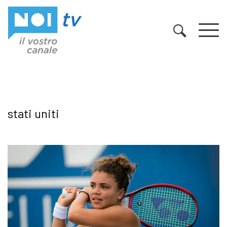
Vai al contenuto
stati uniti