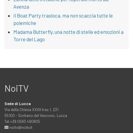
Avenza
Il Boat Party trasloca, ma non scaccia tutte le
polemiche
Madama Butterfly, una notte di stelle ed emozioni a
Torre del Lago
NoiTV
Sede di Lucca
Via della Chiesa XXXII trav. I, 231
55100 - Sorbano del Vescovo, Lucca
Tel +39 0583 490805
noitv@noitv.it