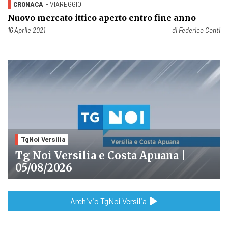
CRONACA
- VIAREGGIO
Nuovo mercato ittico aperto entro fine anno
Pubblicato il
16 Aprile 2021
di
Federico Conti
TgNoi Versilia
Tg Noi Versilia e Costa Apuana |
05/08/2026
Archivio TgNoi Versilia