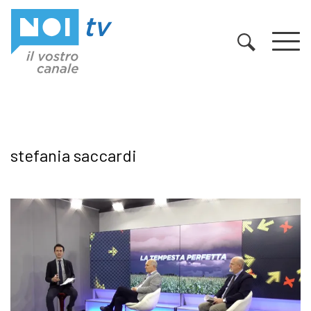
Vai al contenuto
stefania saccardi