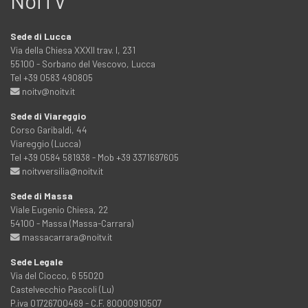
NoiTV
Sede di Lucca
Via della Chiesa XXXII trav. I, 231
55100 - Sorbano del Vescovo, Lucca
Tel +39 0583 490805
noitv@noitv.it
Sede di Viareggio
Corso Garibaldi, 44
Viareggio (Lucca)
Tel +39 0584 581938 - Mob +39 3371697605
noitvversilia@noitv.it
Sede di Massa
Viale Eugenio Chiesa, 22
54100 - Massa (Massa-Carrara)
massacarrara@noitv.it
Sede Legale
Via del Ciocco, 6 55020
Castelvecchio Pascoli (Lu)
P.iva 01726700469 - C.F. 80000910507