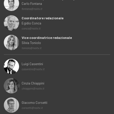
Carlo Fontana
fontana@noitv.it
Coordinatore redazionale
Egidio Conca
conca@noitv.it
Vice coordinatrice redazionale
Silvia Toniolo
toniolo@noitv.it
Luigi Casentini
casentini@noitv.it
Cinzia Chiappini
chiappini@noitv.it
Giacomo Corsetti
corsetti@noitv.it