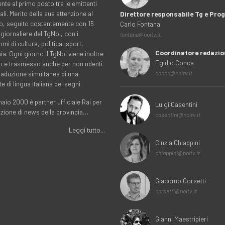
nte al primo posto tra le emittenti
ali. Merito della sua attenzione al
Direttore responsabile Tg e Pr
rio, seguito costantemente con 15
Carlo Fontana
 giornaliere del TgNoi, con i
fontana@noitv.it
i di cultura, politica, sport,
Coordinatore redazio
. Ogni giorno il TgNoi viene inoltre
Egidio Conca
o e trasmesso anche per non udenti
traduzione simultanea di una
conca@noitv.it
te di lingua italiana dei segni.
aio 2000 è partner ufficiale Rai per
Luigi Casentini
uzione di news della provincia…
casentini@noitv.it
Leggi tutto...
Cinzia Chiappini
chiappini@noitv.it
Giacomo Corsetti
corsetti@noitv.it
Gianni Maestripieri