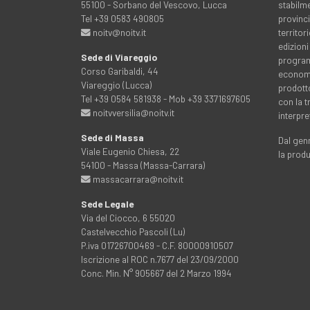
55100 - Sorbano del Vescovo, Lucca
stabilme
Tel +39 0583 490805
provinci
noitv@noitv.it
territo
edizioni
Sede di Viareggio
programm
Corso Garibaldi, 44
economia
Viareggio (Lucca)
prodott
Tel +39 0584 581938 - Mob +39 3371697605
con la 
noitvversilia@noitv.it
interpre
Sede di Massa
Dal genn
Viale Eugenio Chiesa, 22
la prod
54100 - Massa (Massa-Carrara)
massacarrara@noitv.it
Sede Legale
Via del Ciocco, 6 55020
Castelvecchio Pascoli (Lu)
P.iva 01726700469 - C.F. 80000910507
Iscrizione al ROC n.7677 del 23/09/2000
Conc. Min. N° 905667 del 2 Marzo 1994