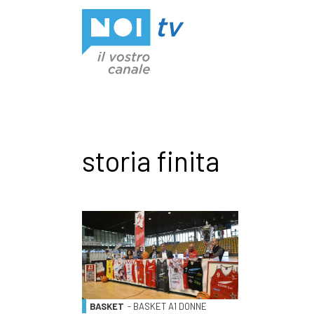
Vai al contenuto
storia finita
BASKET
- BASKET A1 DONNE