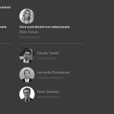
ogrammi
nale
Vice coordinatrice redazionale
Silvia Toniolo
toniolo@noitv.it
Claudio Tanteri
tanteri@noitv.it
Leonardo Monselesan
monselesan@noitv.it
Paolo Stefanini
stefanini@noitv.it