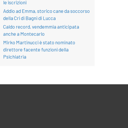
le iscrizioni
Addio ad Emma, storico cane da soccorso
della Cri di Bagni di Lucca
Caldo record, vendemmia anticipata
anche a Montecarlo
Mirko Martinucci è stato nominato
direttore facente funzioni della
Psichiatria