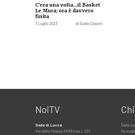
C’era una volta…il Basket
Le Mura; ora è davvero
finita
Pubblicato il
7 Luglio 2023
di
Guido Casotti
NoiTV
Chi
Sede di Lucca
Dalla su
Via della Chiesa XXXII trav. I, 231
ha scala