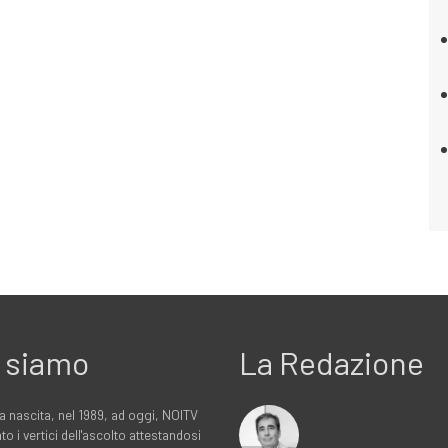
 siamo
La Redazione
a nascita, nel 1989, ad oggi, NOITV
to i vertici dell'ascolto attestandosi