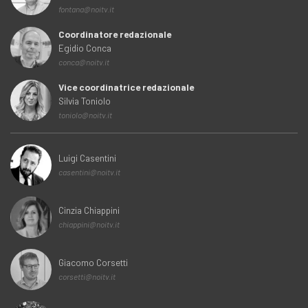
fontana@noitv.it
Coordinatore redazionale
Egidio Conca
conca@noitv.it
Vice coordinatrice redazionale
Silvia Toniolo
toniolo@noitv.it
Luigi Casentini
casentini@noitv.it
Cinzia Chiappini
chiappini@noitv.it
Giacomo Corsetti
corsetti@noitv.it