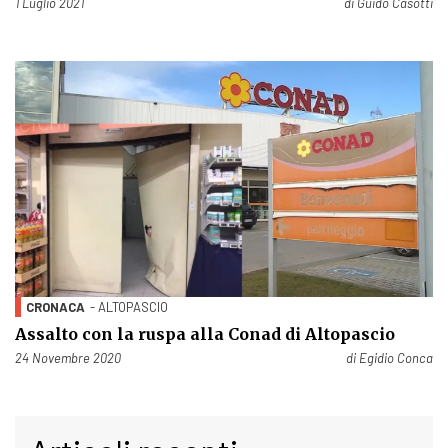
Pubblicato il
1 Luglio 2021
di
Guido Casotti
CRONACA
- ALTOPASCIO
Assalto con la ruspa alla Conad di Altopascio
Pubblicato il
24 Novembre 2020
di
Egidio Conca