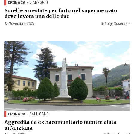
CRONACA
- VIAREGGIO
Sorelle arrestate per furto nel supermercato
dove lavora una delle due
Pubblicato il
17 Novembre 2021
di
Luigi Casentini
CRONACA
- GALLICANO
Aggredita da extracomunitario mentre aiuta
un’anziana