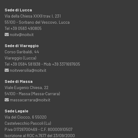
Sede di Lucca
Via della Chiesa XXXII trav. I, 231
55100 - Sorbano del Vescovo, Lucca
Tel +39 0583 490805
noitv@noitv.it
Sede di Viareggio
Corso Garibaldi, 44
Viareggio (Lucca)
Tel +39 0584 581938 - Mob +39 3371697605
noitvversilia@noitv.it
Sede di Massa
Viale Eugenio Chiesa, 22
54100 - Massa (Massa-Carrara)
massacarrara@noitv.it
Sede Legale
Via del Ciocco, 6 55020
Castelvecchio Pascoli (Lu)
P.iva 01726700469 - C.F. 80000910507
Iscrizione al ROC n.7677 del 23/09/2000