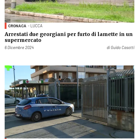
CRONACA
- LUCCA
Arrestati due georgiani per furto di lamette in un
supermercato
Pubblicato il
6 Dicembre 2024
di
Guido Casotti