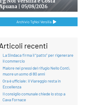
Tg Noi Versilia e Costa
Apuana | 05/08/2026
Archivio TgNoi Versilia
Articoli recenti
La Sindaca firma il “patto” per rigenerare
il commercio
Malore nei pressi del rifugio Nello Conti,
muore un uomo di 80 anni
Ora è ufficiale: il Viareggio resta in
Eccellenza
Il consiglio comunale chiede lo stop a
Cava Fornace