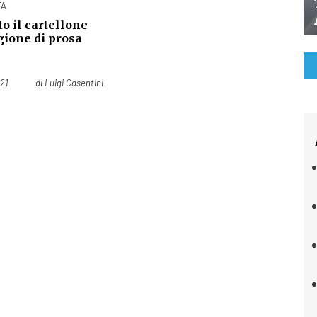
TA
o il cartellone
gione di prosa
21
di
Luigi Casentini