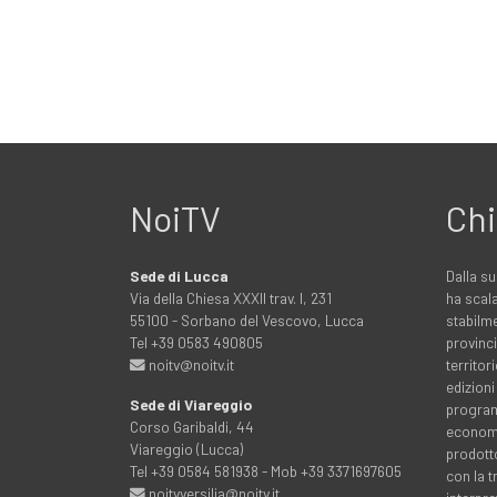
NoiTV
Chi
Sede di Lucca
Dalla su
Via della Chiesa XXXII trav. I, 231
ha scala
55100 - Sorbano del Vescovo, Lucca
stabilme
Tel +39 0583 490805
provinci
noitv@noitv.it
territo
edizioni
Sede di Viareggio
programm
Corso Garibaldi, 44
economia
Viareggio (Lucca)
prodott
Tel +39 0584 581938 - Mob +39 3371697605
con la 
noitvversilia@noitv.it