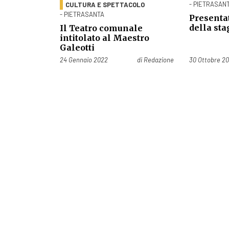
- PIETRASAN
CULTURA E SPETTACOLO
- PIETRASANTA
Presentat
della sta
Il Teatro comunale
intitolato al Maestro
Galeotti
Pubblicato il
Pubblicato il
24 Gennaio 2022
di
Redazione
30 Ottobre 20