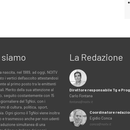
 siamo
La Redazione
a nascita, nel 1989, ad oggi, NOITV
to i vertici dell'ascolto attestandosi
nte al primo posto tra le emittenti
ali. Merito della sua attenzione al
Direttore responsabile Tg e Pr
rio, seguito costantemente con 15
Carlo Fontana
 giornaliere del TgNoi, con i
fontana@noitv.it
i di cultura, politica, sport,
Coordinatore redazio
. Ogni giorno il TgNoi viene inoltre
Egidio Conca
o e trasmesso anche per non udenti
traduzione simultanea di una
conca@noitv.it