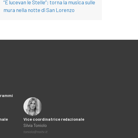
“E lucevan le Stelle”; torna la musica sulle
mura nella notte di San Lorenzo
ogrammi
nale
Vice coordinatrice redazionale
Silvia Toniolo
toniolo@noitv.it