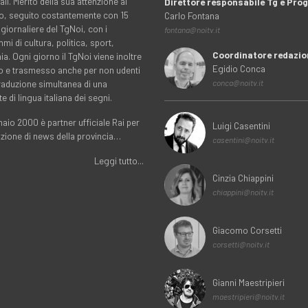
ali. Merito della sua attenzione al
Direttore responsabile Tg e Pr
rio, seguito costantemente con 15
Carlo Fontana
 giornaliere del TgNoi, con i
fontana@noitv.it
i di cultura, politica, sport,
Coordinatore redazio
. Ogni giorno il TgNoi viene inoltre
Egidio Conca
o e trasmesso anche per non udenti
traduzione simultanea di una
conca@noitv.it
te di lingua italiana dei segni.
aio 2000 è partner ufficiale Rai per
Luigi Casentini
uzione di news della provincia…
casentini@noitv.it
Leggi tutto...
Cinzia Chiappini
chiappini@noitv.it
Giacomo Corsetti
corsetti@noitv.it
Gianni Maestripieri
maestripieri@noitv.it