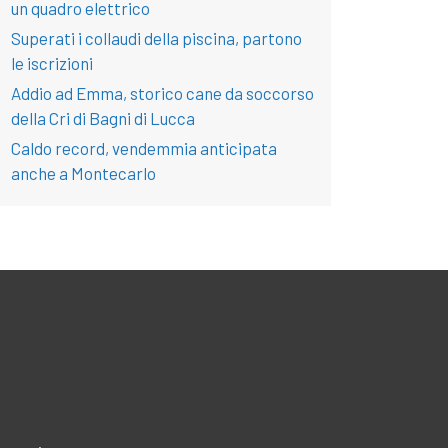
un quadro elettrico
Superati i collaudi della piscina, partono
le iscrizioni
Addio ad Emma, storico cane da soccorso
della Cri di Bagni di Lucca
Caldo record, vendemmia anticipata
anche a Montecarlo