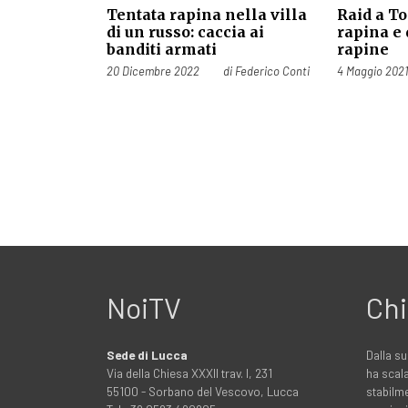
Tentata rapina nella villa
Raid a To
di un russo: caccia ai
rapina e 
banditi armati
rapine
Pubblicato il
Pubblicato il
20 Dicembre 2022
di
Federico Conti
4 Maggio 202
NoiTV
Chi
Sede di Lucca
Dalla su
Via della Chiesa XXXII trav. I, 231
ha scala
55100 - Sorbano del Vescovo, Lucca
stabilme