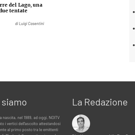
rre del Lago, una
due tentate
1
di
Luigi Casentini
 siamo
La Redazione
a nascita, nel 1989, ad oggi, NOITV
to i vertici dell'ascolto attestandosi
nte al primo posto tra le emittenti