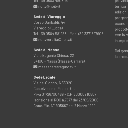
Tel +39 0583 490805
provinci
noitv@noitv.it
territo
edizioni
Sede di Viareggio
programm
Corso Garibaldi, 44
economia
Viareggio (Lucca)
prodott
Tel +39 0584 581938 - Mob +39 3371697605
con la 
noitvversilia@noitv.it
interpre
Sede di Massa
Dal genn
Viale Eugenio Chiesa, 22
la prod
54100 - Massa (Massa-Carrara)
massacarrara@noitv.it
Sede Legale
Via del Ciocco, 6 55020
Castelvecchio Pascoli (Lu)
P.iva 01726700469 - C.F. 80000910507
Iscrizione al ROC n.7677 del 23/09/2000
Conc. Min. N° 905667 del 2 Marzo 1994