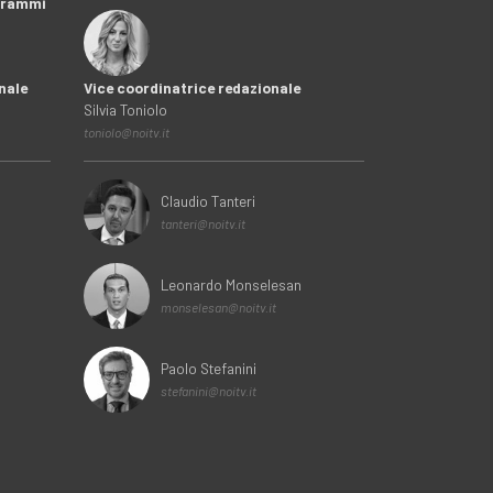
ogrammi
nale
Vice coordinatrice redazionale
Silvia Toniolo
toniolo@noitv.it
Claudio Tanteri
tanteri@noitv.it
Leonardo Monselesan
monselesan@noitv.it
Paolo Stefanini
stefanini@noitv.it