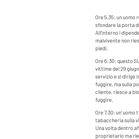
Ore 5.35: un uomo r
sfondare la porta d
All’interno i dipend
malvivente non ries
piedi.
Ore 6:30: questo SU
vittime del 29 giug
servizio e si dirige
fuggire, ma sulla p
cliente, riesce a bl
fuggire.
Ore 7.30: un’ uomo 
tabaccheria sulla vi
Una volta dentro aff
proprietario ma ries