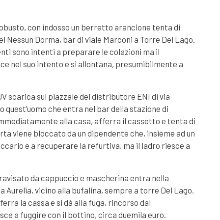
obusto, con indosso un berretto arancione tenta di
el Nessun Dorma, bar di viale Marconi a Torre Del Lago.
enti sono intenti a preparare le colazioni ma il
ce nel suo intento e si allontana, presumibilmente a
V scarica sul piazzale del distributore ENI di via
no quest’uomo che entra nel bar della stazione di
 immediatamente alla casa, afferra il cassetto e tenta di
orta viene bloccato da un dipendente che, insieme ad un
occarlo e a recuperare la refurtiva, ma il ladro riesce a
travisato da cappuccio e mascherina entra nella
a Aurelia, vicino alla bufalina, sempre a torre Del Lago.
erra la cassa e si dà alla fuga, rincorso dal
ce a fuggire con il bottino, circa duemila euro.