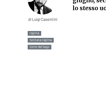
giugno, sec
lo stesso u
di
Luigi Casentini
rapina
tentata rapina
torre del lago