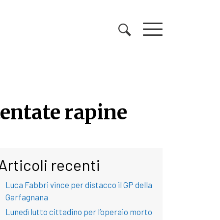
tentate rapine
tentate rapine
Articoli recenti
Luca Fabbri vince per distacco il GP della
Garfagnana
Lunedì lutto cittadino per l’operaio morto