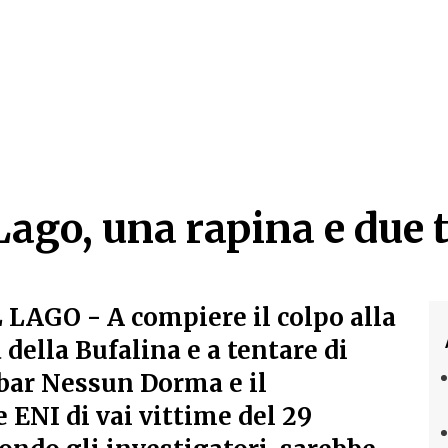
Lago, una rapina e due 
Lago, una rapina e due 
L LAGO
- A compiere il colpo alla
 della Bufalina e a tentare di
 bar Nessun Dorma e il
e ENI di vai vittime del 29