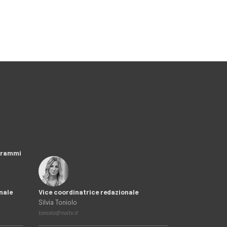
ogrammi
nale
Vice coordinatrice redazionale
Silvia Toniolo
toniolo@noitv.it