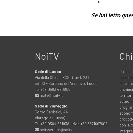
Se hai letto que
NoiTV
Chi
Sede di Lucca
Dalla su
Via della Chiesa XXXII trav. I, 231
ha scala
55100 - Sorbano del Vescovo, Lucca
stabilme
Tel +39 0583 490805
provinci
noitv@noitv.it
territo
edizioni
Sede di Viareggio
programm
Corso Garibaldi, 44
economia
Viareggio (Lucca)
prodott
Tel +39 0584 581938 - Mob +39 3371697605
con la 
noitvversilia@noitv.it
interpre