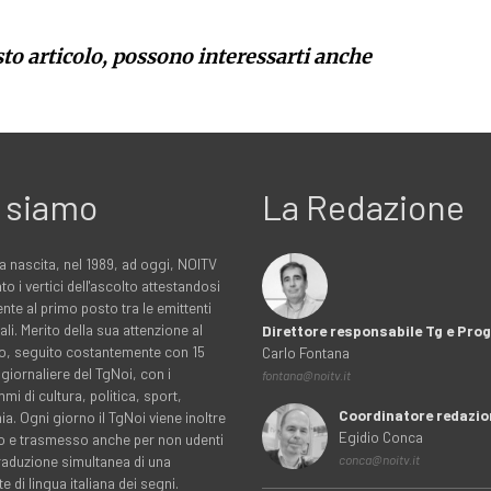
sto articolo, possono interessarti anche
 siamo
La Redazione
a nascita, nel 1989, ad oggi, NOITV
to i vertici dell'ascolto attestandosi
nte al primo posto tra le emittenti
ali. Merito della sua attenzione al
Direttore responsabile Tg e Pr
rio, seguito costantemente con 15
Carlo Fontana
 giornaliere del TgNoi, con i
fontana@noitv.it
i di cultura, politica, sport,
Coordinatore redazio
. Ogni giorno il TgNoi viene inoltre
Egidio Conca
o e trasmesso anche per non udenti
traduzione simultanea di una
conca@noitv.it
te di lingua italiana dei segni.