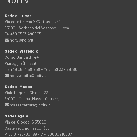
Sede di Lucca
Via della Chiesa XXXII trav. I, 231
55100 - Sorbano del Vescovo, Lucca
Tel +39 0583 490805
noitv@noitv.it
Sede di Viareggio
Corso Garibaldi, 44
Viareggio (Lucca)
Tel +39 0584 581938 - Mob +39 3371697605
noitvversilia@noitv.it
Sede di Massa
Viale Eugenio Chiesa, 22
54100 - Massa (Massa-Carrara)
massacarrara@noitv.it
Sede Legale
Via del Ciocco, 6 55020
Castelvecchio Pascoli (Lu)
P.iva 01726700469 - C.F. 80000910507