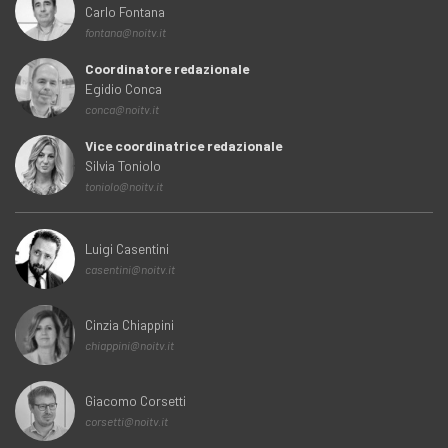
Carlo Fontana
fontana@noitv.it
Coordinatore redazionale
Egidio Conca
conca@noitv.it
Vice coordinatrice redazionale
Silvia Toniolo
toniolo@noitv.it
Luigi Casentini
casentini@noitv.it
Cinzia Chiappini
chiappini@noitv.it
Giacomo Corsetti
corsetti@noitv.it