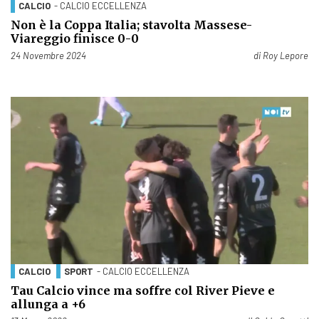
CALCIO
- CALCIO ECCELLENZA
Non è la Coppa Italia; stavolta Massese-
Viareggio finisce 0-0
Pubblicato il
24 Novembre 2024
di
Roy Lepore
CALCIO
SPORT
- CALCIO ECCELLENZA
Tau Calcio vince ma soffre col River Pieve e
allunga a +6