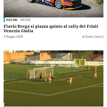
MOTORI
- MOTORI
Flavio Brega si piazza quinto al rally del Friuli
Venezia Giulia
Pubblicato il
3 Maggio 2026
di
Guido Casotti