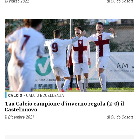
Pubblicato il
13 Marzo 2022
di
Guido Casotti
CALCIO
- CALCIO ECCELLENZA
Tau Calcio campione d’inverno regola (2-0) il
Castelnuovo
Pubblicato il
11 Dicembre 2021
di
Guido Casotti