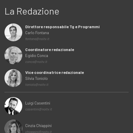
La Redazione
Direttore responsabile Tg e Programmi
Carlo Fontana
fontana@noitv.it
Coordinatore redazionale
Egidio Conca
conca@noitv.it
Vice coordinatrice redazionale
Silvia Toniolo
toniolo@noitv.it
Luigi Casentini
casentini@noitv.it
Cinzia Chiappini
chiappini@noitv.it