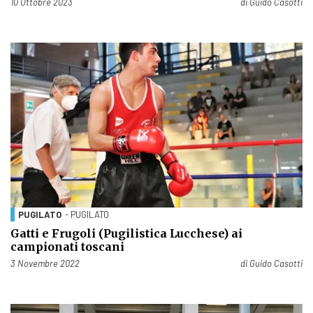
Pubblicato il
10 Ottobre 2023
di
Guido Casotti
PUGILATO
- PUGILATO
Gatti e Frugoli (Pugilistica Lucchese) ai
campionati toscani
Pubblicato il
3 Novembre 2022
di
Guido Casotti