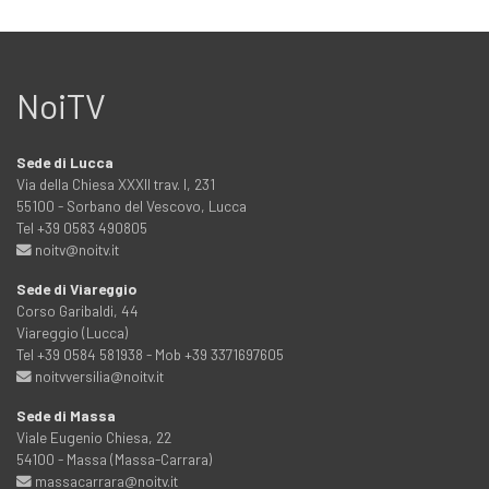
NoiTV
Sede di Lucca
Via della Chiesa XXXII trav. I, 231
55100 - Sorbano del Vescovo, Lucca
Tel +39 0583 490805
noitv@noitv.it
Sede di Viareggio
Corso Garibaldi, 44
Viareggio (Lucca)
Tel +39 0584 581938 - Mob +39 3371697605
noitvversilia@noitv.it
Sede di Massa
Viale Eugenio Chiesa, 22
54100 - Massa (Massa-Carrara)
massacarrara@noitv.it