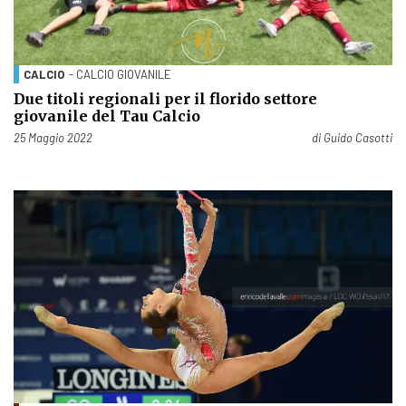
CALCIO
- CALCIO GIOVANILE
Due titoli regionali per il florido settore
giovanile del Tau Calcio
Pubblicato il
25 Maggio 2022
di
Guido Casotti