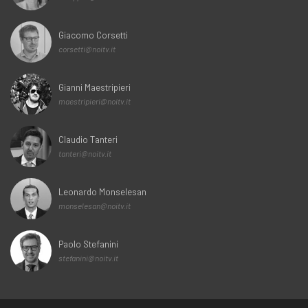
Giacomo Corsetti
corsetti@noitv.it
Gianni Maestripieri
maestripieri@noitv.it
Claudio Tanteri
tanteri@noitv.it
Leonardo Monselesan
monselesan@noitv.it
Paolo Stefanini
stefanini@noitv.it