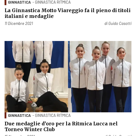
GINNASTICA
- GINNASTICA RITMICA
La Ginnastica Motto Viareggio fa il pieno di titoli
italiani e medaglie
Pubblicato il
11 Dicembre 2021
di
Guido Casotti
GINNASTICA
- GINNASTICA RITMICA
Due medaglie d’oro per la Ritmica Lucca nel
Torneo Winter Club