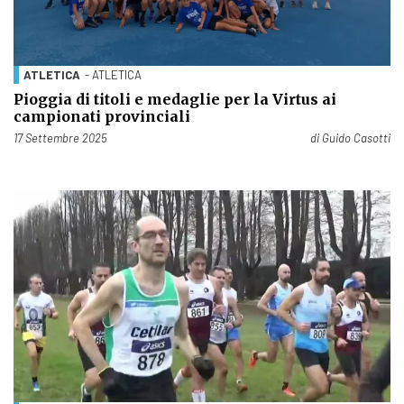
ATLETICA
- ATLETICA
Pioggia di titoli e medaglie per la Virtus ai
campionati provinciali
Pubblicato il
17 Settembre 2025
di
Guido Casotti