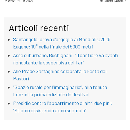
Pubblicato il
15 Novembre 2021
di
Guido Casotti
Articoli recenti
Santangelo, prova d’orgoglio ai Mondiali U20 di
Eugene: 19° nella finale dei 5000 metri
Asse suburbano, Buchignani: “Il cantiere va avanti
nonostante la sospensiva del Tar”
Alle Prade Garfagnine celebrata la Festa dei
Pastori
“Spazio rurale per l’immaginario”; alla tenuta
Lenzini la prima edizione del festival
Presidio contro l’abbattimento di altri due pini:
“Stiamo assistendo a uno scempio”