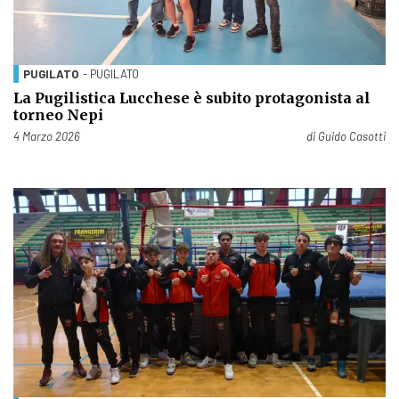
PUGILATO
- PUGILATO
La Pugilistica Lucchese è subito protagonista al
torneo Nepi
Pubblicato il
4 Marzo 2026
di
Guido Casotti