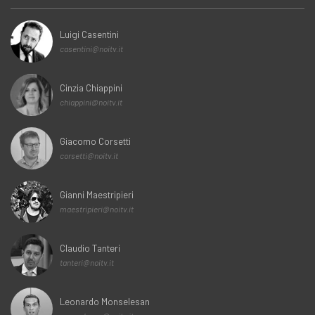
Luigi Casentini
casentini@noitv.it
Cinzia Chiappini
chiappini@noitv.it
Giacomo Corsetti
corsetti@noitv.it
Gianni Maestripieri
maestripieri@noitv.it
Claudio Tanteri
tanteri@noitv.it
Leonardo Monselesan