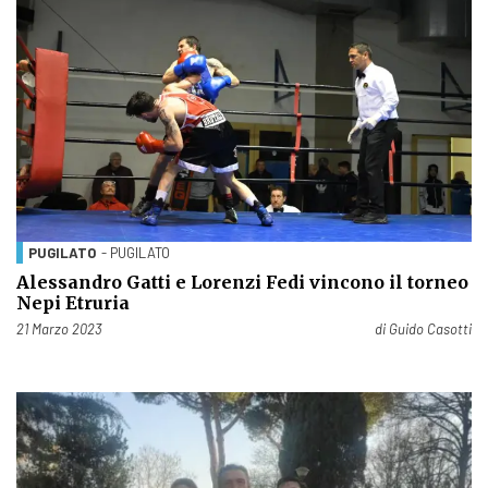
PUGILATO
- PUGILATO
Alessandro Gatti e Lorenzi Fedi vincono il torneo
Nepi Etruria
Pubblicato il
21 Marzo 2023
di
Guido Casotti