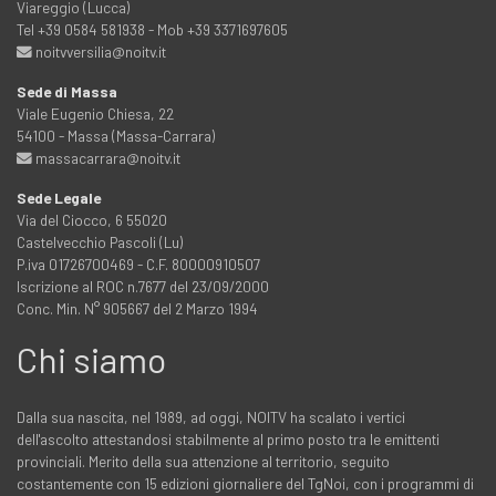
Viareggio (Lucca)
Tel +39 0584 581938 - Mob +39 3371697605
noitvversilia@noitv.it
Sede di Massa
Viale Eugenio Chiesa, 22
54100 - Massa (Massa-Carrara)
massacarrara@noitv.it
Sede Legale
Via del Ciocco, 6 55020
Castelvecchio Pascoli (Lu)
P.iva 01726700469 - C.F. 80000910507
Iscrizione al ROC n.7677 del 23/09/2000
Conc. Min. N° 905667 del 2 Marzo 1994
Chi siamo
Dalla sua nascita, nel 1989, ad oggi, NOITV ha scalato i vertici
dell'ascolto attestandosi stabilmente al primo posto tra le emittenti
provinciali. Merito della sua attenzione al territorio, seguito
costantemente con 15 edizioni giornaliere del TgNoi, con i programmi di