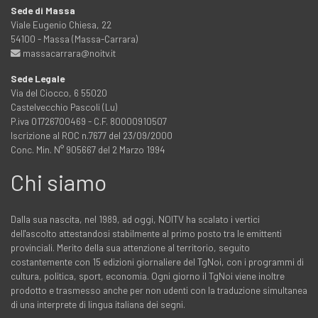
Sede di Massa
Viale Eugenio Chiesa, 22
54100 - Massa (Massa-Carrara)
massacarrara@noitv.it
Sede Legale
Via del Ciocco, 6 55020
Castelvecchio Pascoli (Lu)
P.iva 01726700469 - C.F. 80000910507
Iscrizione al ROC n.7677 del 23/09/2000
Conc. Min. N° 905667 del 2 Marzo 1994
Chi siamo
Dalla sua nascita, nel 1989, ad oggi, NOITV ha scalato i vertici
dell'ascolto attestandosi stabilmente al primo posto tra le emittenti
provinciali. Merito della sua attenzione al territorio, seguito
costantemente con 15 edizioni giornaliere del TgNoi, con i programmi di
cultura, politica, sport, economia. Ogni giorno il TgNoi viene inoltre
prodotto e trasmesso anche per non udenti con la traduzione simultanea
di una interprete di lingua italiana dei segni.