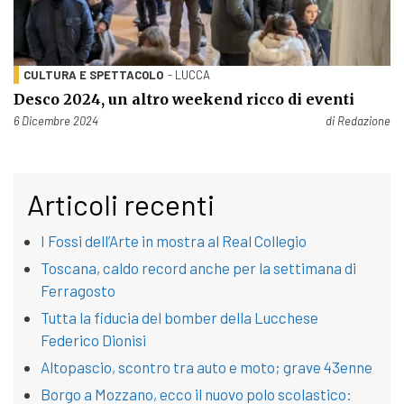
CULTURA E SPETTACOLO
- LUCCA
Desco 2024, un altro weekend ricco di eventi
Pubblicato il
6 Dicembre 2024
di
Redazione
Articoli recenti
I Fossi dell’Arte in mostra al Real Collegio
Toscana, caldo record anche per la settimana di
Ferragosto
Tutta la fiducia del bomber della Lucchese
Federico Dionisi
Altopascio, scontro tra auto e moto; grave 43enne
Borgo a Mozzano, ecco il nuovo polo scolastico: