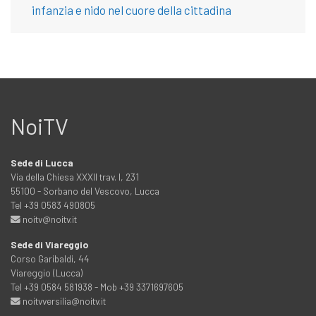
infanzia e nido nel cuore della cittadina
NoiTV
Sede di Lucca
Via della Chiesa XXXII trav. I, 231
55100 - Sorbano del Vescovo, Lucca
Tel +39 0583 490805
noitv@noitv.it
Sede di Viareggio
Corso Garibaldi, 44
Viareggio (Lucca)
Tel +39 0584 581938 - Mob +39 3371697605
noitvversilia@noitv.it