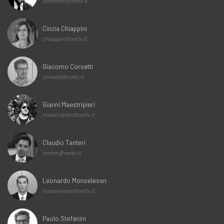
casentini@noitv.it
Cinzia Chiappini
chiappini@noitv.it
Giacomo Corsetti
corsetti@noitv.it
Gianni Maestripieri
maestripieri@noitv.it
Claudio Tanteri
tanteri@noitv.it
Leonardo Monselesan
monselesan@noitv.it
Paolo Stefanini