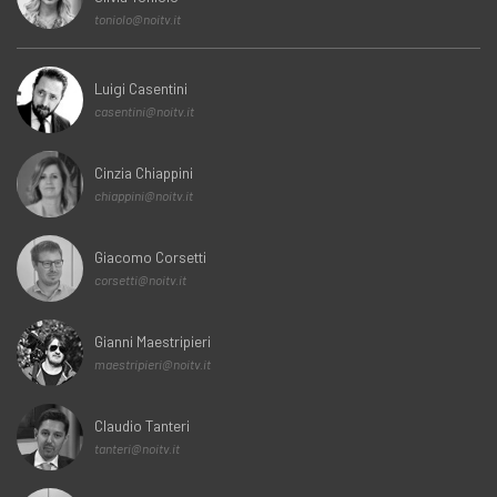
toniolo@noitv.it
Luigi Casentini
casentini@noitv.it
Cinzia Chiappini
chiappini@noitv.it
Giacomo Corsetti
corsetti@noitv.it
Gianni Maestripieri
maestripieri@noitv.it
Claudio Tanteri
tanteri@noitv.it