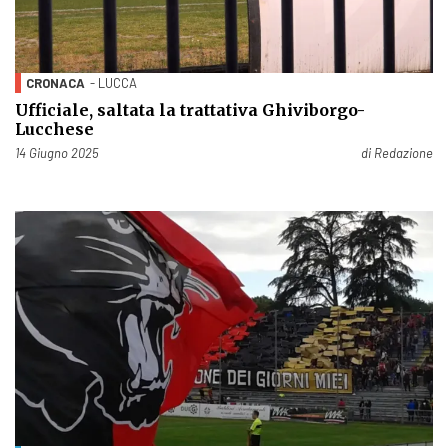
CRONACA
- LUCCA
Ufficiale, saltata la trattativa Ghiviborgo-
Lucchese
Pubblicato il
14 Giugno 2025
di
Redazione