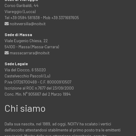
Corso Garibaldi, 44
Viareggio (Lucca)
Tel +39 0584 581938 - Mob +39 3371697605
noitvversilia@noitv.it
Sede di Massa
Viale Eugenio Chiesa, 22
54100 - Massa (Massa-Carrara)
massacarrara@noitv.it
Sede Legale
Via del Ciocco, 6 55020
Castelvecchio Pascoli (Lu)
P.iva 01726700469 - C.F. 80000910507
Iscrizione al ROC n.7677 del 23/09/2000
Conc. Min. N° 905667 del 2 Marzo 1994
Chi siamo
Dalla sua nascita, nel 1989, ad oggi, NOITV ha scalato i vertici
dell'ascolto attestandosi stabilmente al primo posto tra le emittenti
provinciali. Merito della sua attenzione al territorio, seguito