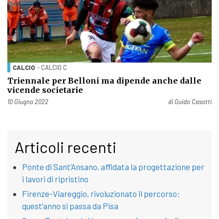
CALCIO
- CALCIO C
Triennale per Belloni ma dipende anche dalle
vicende societarie
Pubblicato il
10 Giugno 2022
di
Guido Casotti
Articoli recenti
Ponte di Sant’Ansano, affidata la progettazione per
i lavori di ripristino
Firenze-Viareggio, rivoluzionato il percorso:
quest’anno si passa da Pisa