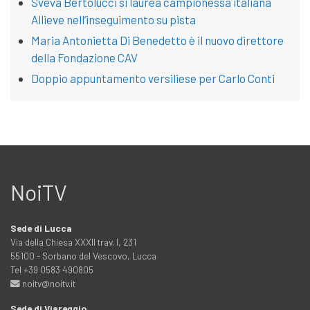
Sveva Bertolucci si laurea campionessa italiana
Allieve nell’inseguimento su pista
Maria Antonietta Di Benedetto è il nuovo direttore
della Fondazione CAV
Doppio appuntamento versiliese per Carlo Conti
NoiTV
Sede di Lucca
Via della Chiesa XXXII trav. I, 231
55100 - Sorbano del Vescovo, Lucca
Tel +39 0583 490805
noitv@noitv.it
Sede di Viareggio