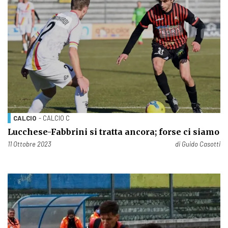
CALCIO
- CALCIO C
Lucchese-Fabbrini si tratta ancora; forse ci siamo
Pubblicato il
11 Ottobre 2023
di
Guido Casotti