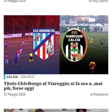
Pubblicato il
30 Maggio 2025
di
Roy Lepore
CALCIO
- CALCIO D
Titolo Ghiviborgo al Viareggio; si fa ora o…mai
più, forse oggi
Pubblicato il
27 Maggio 2025
di
Redazione